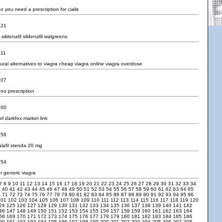
o you need a prescription for cialis
:21
sildenafil
sildenafil walgreens
:11
ural alternatives to viagra
cheap viagra online
viagra overdose
:07
s no prescription
:00
url
darkfox market link
:58
alafil xtenda 20 mg
:54
r generic viagra
7
8
9
10
11
12
13
14
15
16
17
18
19
20
21
22
23
24
25
26
27
28
29
30
31
32
33
34
9
40
41
42
43
44
45
46
47
48
49
50
51
52
53
54
55
56
57
58
59
60
61
62
63
64
65
0
71
72
73
74
75
76
77
78
79
80
81
82
83
84
85
86
87
88
89
90
91
92
93
94
95
96
101
102
103
104
105
106
107
108
109
110
111
112
113
114
115
116
117
118
119
120
24
125
126
127
128
129
130
131
132
133
134
135
136
137
138
139
140
141
142
46
147
148
149
150
151
152
153
154
155
156
157
158
159
160
161
162
163
164
68
169
170
171
172
173
174
175
176
177
178
179
180
181
182
183
184
185
186
90
191
192
193
194
195
196
197
198
199
200
201
202
203
204
205
206
207
208