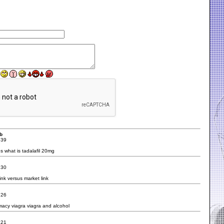
b
:39
es
what is tadalafil 20mg
:30
link
versus market link
:26
macy viagra
viagra and alcohol
:21