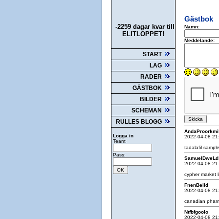
Gästbok
-2259 dagar kvar till
Namn:
ELITLOPPET!
Meddelande:
START
LAG
RADER
GÄSTBOK
BILDER
SCHEMAN
RULLES BLOGG
AndaProorkmi
Logga in
2022-04-08 21
Team:
tadalafil sampl
Pass:
SamuelDweLd
2022-04-08 21
cypher market 
FnenBeild
2022-04-08 21
canadian phar
Ntfbfgoolo
2022-04-08 21