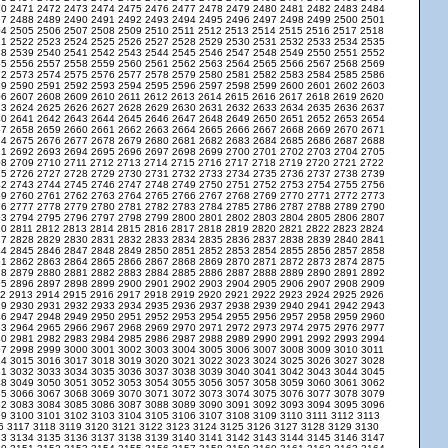
70
2471
2472
2473
2474
2475
2476
2477
2478
2479
2480
2481
2482
2483
2484
87
2488
2489
2490
2491
2492
2493
2494
2495
2496
2497
2498
2499
2500
2501
04
2505
2506
2507
2508
2509
2510
2511
2512
2513
2514
2515
2516
2517
2518
21
2522
2523
2524
2525
2526
2527
2528
2529
2530
2531
2532
2533
2534
2535
38
2539
2540
2541
2542
2543
2544
2545
2546
2547
2548
2549
2550
2551
2552
55
2556
2557
2558
2559
2560
2561
2562
2563
2564
2565
2566
2567
2568
2569
72
2573
2574
2575
2576
2577
2578
2579
2580
2581
2582
2583
2584
2585
2586
89
2590
2591
2592
2593
2594
2595
2596
2597
2598
2599
2600
2601
2602
2603
06
2607
2608
2609
2610
2611
2612
2613
2614
2615
2616
2617
2618
2619
2620
23
2624
2625
2626
2627
2628
2629
2630
2631
2632
2633
2634
2635
2636
2637
40
2641
2642
2643
2644
2645
2646
2647
2648
2649
2650
2651
2652
2653
2654
57
2658
2659
2660
2661
2662
2663
2664
2665
2666
2667
2668
2669
2670
2671
74
2675
2676
2677
2678
2679
2680
2681
2682
2683
2684
2685
2686
2687
2688
91
2692
2693
2694
2695
2696
2697
2698
2699
2700
2701
2702
2703
2704
2705
08
2709
2710
2711
2712
2713
2714
2715
2716
2717
2718
2719
2720
2721
2722
25
2726
2727
2728
2729
2730
2731
2732
2733
2734
2735
2736
2737
2738
2739
42
2743
2744
2745
2746
2747
2748
2749
2750
2751
2752
2753
2754
2755
2756
59
2760
2761
2762
2763
2764
2765
2766
2767
2768
2769
2770
2771
2772
2773
76
2777
2778
2779
2780
2781
2782
2783
2784
2785
2786
2787
2788
2789
2790
93
2794
2795
2796
2797
2798
2799
2800
2801
2802
2803
2804
2805
2806
2807
10
2811
2812
2813
2814
2815
2816
2817
2818
2819
2820
2821
2822
2823
2824
27
2828
2829
2830
2831
2832
2833
2834
2835
2836
2837
2838
2839
2840
2841
44
2845
2846
2847
2848
2849
2850
2851
2852
2853
2854
2855
2856
2857
2858
61
2862
2863
2864
2865
2866
2867
2868
2869
2870
2871
2872
2873
2874
2875
78
2879
2880
2881
2882
2883
2884
2885
2886
2887
2888
2889
2890
2891
2892
95
2896
2897
2898
2899
2900
2901
2902
2903
2904
2905
2906
2907
2908
2909
12
2913
2914
2915
2916
2917
2918
2919
2920
2921
2922
2923
2924
2925
2926
29
2930
2931
2932
2933
2934
2935
2936
2937
2938
2939
2940
2941
2942
2943
46
2947
2948
2949
2950
2951
2952
2953
2954
2955
2956
2957
2958
2959
2960
63
2964
2965
2966
2967
2968
2969
2970
2971
2972
2973
2974
2975
2976
2977
80
2981
2982
2983
2984
2985
2986
2987
2988
2989
2990
2991
2992
2993
2994
97
2998
2999
3000
3001
3002
3003
3004
3005
3006
3007
3008
3009
3010
3011
14
3015
3016
3017
3018
3019
3020
3021
3022
3023
3024
3025
3026
3027
3028
31
3032
3033
3034
3035
3036
3037
3038
3039
3040
3041
3042
3043
3044
3045
48
3049
3050
3051
3052
3053
3054
3055
3056
3057
3058
3059
3060
3061
3062
65
3066
3067
3068
3069
3070
3071
3072
3073
3074
3075
3076
3077
3078
3079
82
3083
3084
3085
3086
3087
3088
3089
3090
3091
3092
3093
3094
3095
3096
99
3100
3101
3102
3103
3104
3105
3106
3107
3108
3109
3110
3111
3112
3113
16
3117
3118
3119
3120
3121
3122
3123
3124
3125
3126
3127
3128
3129
3130
33
3134
3135
3136
3137
3138
3139
3140
3141
3142
3143
3144
3145
3146
3147