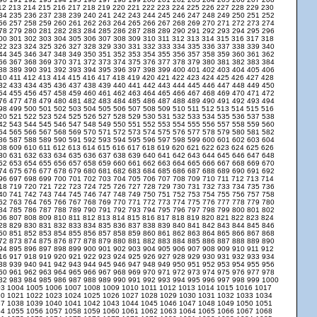
12
213
214
215
216
217
218
219
220
221
222
223
224
225
226
227
228
229
230
34
235
236
237
238
239
240
241
242
243
244
245
246
247
248
249
250
251
252
56
257
258
259
260
261
262
263
264
265
266
267
268
269
270
271
272
273
274
78
279
280
281
282
283
284
285
286
287
288
289
290
291
292
293
294
295
296
00
301
302
303
304
305
306
307
308
309
310
311
312
313
314
315
316
317
318
22
323
324
325
326
327
328
329
330
331
332
333
334
335
336
337
338
339
340
44
345
346
347
348
349
350
351
352
353
354
355
356
357
358
359
360
361
362
66
367
368
369
370
371
372
373
374
375
376
377
378
379
380
381
382
383
384
88
389
390
391
392
393
394
395
396
397
398
399
400
401
402
403
404
405
406
10
411
412
413
414
415
416
417
418
419
420
421
422
423
424
425
426
427
428
32
433
434
435
436
437
438
439
440
441
442
443
444
445
446
447
448
449
450
54
455
456
457
458
459
460
461
462
463
464
465
466
467
468
469
470
471
472
76
477
478
479
480
481
482
483
484
485
486
487
488
489
490
491
492
493
494
98
499
500
501
502
503
504
505
506
507
508
509
510
511
512
513
514
515
516
20
521
522
523
524
525
526
527
528
529
530
531
532
533
534
535
536
537
538
42
543
544
545
546
547
548
549
550
551
552
553
554
555
556
557
558
559
560
64
565
566
567
568
569
570
571
572
573
574
575
576
577
578
579
580
581
582
86
587
588
589
590
591
592
593
594
595
596
597
598
599
600
601
602
603
604
08
609
610
611
612
613
614
615
616
617
618
619
620
621
622
623
624
625
626
30
631
632
633
634
635
636
637
638
639
640
641
642
643
644
645
646
647
648
52
653
654
655
656
657
658
659
660
661
662
663
664
665
666
667
668
669
670
74
675
676
677
678
679
680
681
682
683
684
685
686
687
688
689
690
691
692
96
697
698
699
700
701
702
703
704
705
706
707
708
709
710
711
712
713
714
18
719
720
721
722
723
724
725
726
727
728
729
730
731
732
733
734
735
736
40
741
742
743
744
745
746
747
748
749
750
751
752
753
754
755
756
757
758
62
763
764
765
766
767
768
769
770
771
772
773
774
775
776
777
778
779
780
84
785
786
787
788
789
790
791
792
793
794
795
796
797
798
799
800
801
802
06
807
808
809
810
811
812
813
814
815
816
817
818
819
820
821
822
823
824
28
829
830
831
832
833
834
835
836
837
838
839
840
841
842
843
844
845
846
50
851
852
853
854
855
856
857
858
859
860
861
862
863
864
865
866
867
868
72
873
874
875
876
877
878
879
880
881
882
883
884
885
886
887
888
889
890
94
895
896
897
898
899
900
901
902
903
904
905
906
907
908
909
910
911
912
16
917
918
919
920
921
922
923
924
925
926
927
928
929
930
931
932
933
934
38
939
940
941
942
943
944
945
946
947
948
949
950
951
952
953
954
955
956
60
961
962
963
964
965
966
967
968
969
970
971
972
973
974
975
976
977
978
82
983
984
985
986
987
988
989
990
991
992
993
994
995
996
997
998
999
1000
03
1004
1005
1006
1007
1008
1009
1010
1011
1012
1013
1014
1015
1016
1017
20
1021
1022
1023
1024
1025
1026
1027
1028
1029
1030
1031
1032
1033
1034
37
1038
1039
1040
1041
1042
1043
1044
1045
1046
1047
1048
1049
1050
1051
54
1055
1056
1057
1058
1059
1060
1061
1062
1063
1064
1065
1066
1067
1068