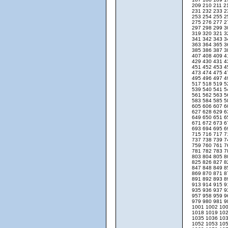
209
210
211
2
231
232
233
2
253
254
255
2
275
276
277
2
297
298
299
3
319
320
321
3
341
342
343
3
363
364
365
3
385
386
387
3
407
408
409
4
429
430
431
4
451
452
453
4
473
474
475
4
495
496
497
4
517
518
519
5
539
540
541
5
561
562
563
5
583
584
585
5
605
606
607
6
627
628
629
6
649
650
651
6
671
672
673
6
693
694
695
6
715
716
717
7
737
738
739
7
759
760
761
7
781
782
783
7
803
804
805
8
825
826
827
8
847
848
849
8
869
870
871
8
891
892
893
8
913
914
915
9
935
936
937
9
957
958
959
9
979
980
981
9
1001
1002
10
1018
1019
10
1035
1036
10
1052
1053
10