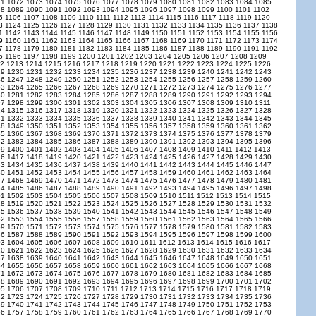
71
1072
1073
1074
1075
1076
1077
1078
1079
1080
1081
1082
1083
1084
1085
88
1089
1090
1091
1092
1093
1094
1095
1096
1097
1098
1099
1100
1101
1102
05
1106
1107
1108
1109
1110
1111
1112
1113
1114
1115
1116
1117
1118
1119
1120
23
1124
1125
1126
1127
1128
1129
1130
1131
1132
1133
1134
1135
1136
1137
1138
41
1142
1143
1144
1145
1146
1147
1148
1149
1150
1151
1152
1153
1154
1155
1156
59
1160
1161
1162
1163
1164
1165
1166
1167
1168
1169
1170
1171
1172
1173
1174
77
1178
1179
1180
1181
1182
1183
1184
1185
1186
1187
1188
1189
1190
1191
1192
95
1196
1197
1198
1199
1200
1201
1202
1203
1204
1205
1206
1207
1208
1209
12
1213
1214
1215
1216
1217
1218
1219
1220
1221
1222
1223
1224
1225
1226
29
1230
1231
1232
1233
1234
1235
1236
1237
1238
1239
1240
1241
1242
1243
46
1247
1248
1249
1250
1251
1252
1253
1254
1255
1256
1257
1258
1259
1260
63
1264
1265
1266
1267
1268
1269
1270
1271
1272
1273
1274
1275
1276
1277
80
1281
1282
1283
1284
1285
1286
1287
1288
1289
1290
1291
1292
1293
1294
97
1298
1299
1300
1301
1302
1303
1304
1305
1306
1307
1308
1309
1310
1311
14
1315
1316
1317
1318
1319
1320
1321
1322
1323
1324
1325
1326
1327
1328
31
1332
1333
1334
1335
1336
1337
1338
1339
1340
1341
1342
1343
1344
1345
48
1349
1350
1351
1352
1353
1354
1355
1356
1357
1358
1359
1360
1361
1362
65
1366
1367
1368
1369
1370
1371
1372
1373
1374
1375
1376
1377
1378
1379
82
1383
1384
1385
1386
1387
1388
1389
1390
1391
1392
1393
1394
1395
1396
99
1400
1401
1402
1403
1404
1405
1406
1407
1408
1409
1410
1411
1412
1413
16
1417
1418
1419
1420
1421
1422
1423
1424
1425
1426
1427
1428
1429
1430
33
1434
1435
1436
1437
1438
1439
1440
1441
1442
1443
1444
1445
1446
1447
50
1451
1452
1453
1454
1455
1456
1457
1458
1459
1460
1461
1462
1463
1464
67
1468
1469
1470
1471
1472
1473
1474
1475
1476
1477
1478
1479
1480
1481
84
1485
1486
1487
1488
1489
1490
1491
1492
1493
1494
1495
1496
1497
1498
01
1502
1503
1504
1505
1506
1507
1508
1509
1510
1511
1512
1513
1514
1515
18
1519
1520
1521
1522
1523
1524
1525
1526
1527
1528
1529
1530
1531
1532
35
1536
1537
1538
1539
1540
1541
1542
1543
1544
1545
1546
1547
1548
1549
52
1553
1554
1555
1556
1557
1558
1559
1560
1561
1562
1563
1564
1565
1566
69
1570
1571
1572
1573
1574
1575
1576
1577
1578
1579
1580
1581
1582
1583
86
1587
1588
1589
1590
1591
1592
1593
1594
1595
1596
1597
1598
1599
1600
03
1604
1605
1606
1607
1608
1609
1610
1611
1612
1613
1614
1615
1616
1617
20
1621
1622
1623
1624
1625
1626
1627
1628
1629
1630
1631
1632
1633
1634
37
1638
1639
1640
1641
1642
1643
1644
1645
1646
1647
1648
1649
1650
1651
54
1655
1656
1657
1658
1659
1660
1661
1662
1663
1664
1665
1666
1667
1668
71
1672
1673
1674
1675
1676
1677
1678
1679
1680
1681
1682
1683
1684
1685
88
1689
1690
1691
1692
1693
1694
1695
1696
1697
1698
1699
1700
1701
1702
05
1706
1707
1708
1709
1710
1711
1712
1713
1714
1715
1716
1717
1718
1719
22
1723
1724
1725
1726
1727
1728
1729
1730
1731
1732
1733
1734
1735
1736
39
1740
1741
1742
1743
1744
1745
1746
1747
1748
1749
1750
1751
1752
1753
56
1757
1758
1759
1760
1761
1762
1763
1764
1765
1766
1767
1768
1769
1770