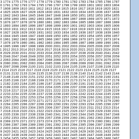
73
1774
1775
1776
1777
1778
1779
1780
1781
1782
1783
1784
1785
1786
1787
90
1791
1792
1793
1794
1795
1796
1797
1798
1799
1800
1801
1802
1803
1804
07
1808
1809
1810
1811
1812
1813
1814
1815
1816
1817
1818
1819
1820
1821
24
1825
1826
1827
1828
1829
1830
1831
1832
1833
1834
1835
1836
1837
1838
41
1842
1843
1844
1845
1846
1847
1848
1849
1850
1851
1852
1853
1854
1855
58
1859
1860
1861
1862
1863
1864
1865
1866
1867
1868
1869
1870
1871
1872
75
1876
1877
1878
1879
1880
1881
1882
1883
1884
1885
1886
1887
1888
1889
92
1893
1894
1895
1896
1897
1898
1899
1900
1901
1902
1903
1904
1905
1906
09
1910
1911
1912
1913
1914
1915
1916
1917
1918
1919
1920
1921
1922
1923
26
1927
1928
1929
1930
1931
1932
1933
1934
1935
1936
1937
1938
1939
1940
43
1944
1945
1946
1947
1948
1949
1950
1951
1952
1953
1954
1955
1956
1957
60
1961
1962
1963
1964
1965
1966
1967
1968
1969
1970
1971
1972
1973
1974
77
1978
1979
1980
1981
1982
1983
1984
1985
1986
1987
1988
1989
1990
1991
94
1995
1996
1997
1998
1999
2000
2001
2002
2003
2004
2005
2006
2007
2008
11
2012
2013
2014
2015
2016
2017
2018
2019
2020
2021
2022
2023
2024
2025
28
2029
2030
2031
2032
2033
2034
2035
2036
2037
2038
2039
2040
2041
2042
45
2046
2047
2048
2049
2050
2051
2052
2053
2054
2055
2056
2057
2058
2059
62
2063
2064
2065
2066
2067
2068
2069
2070
2071
2072
2073
2074
2075
2076
79
2080
2081
2082
2083
2084
2085
2086
2087
2088
2089
2090
2091
2092
2093
96
2097
2098
2099
2100
2101
2102
2103
2104
2105
2106
2107
2108
2109
2110
3
2114
2115
2116
2117
2118
2119
2120
2121
2122
2123
2124
2125
2126
2127
30
2131
2132
2133
2134
2135
2136
2137
2138
2139
2140
2141
2142
2143
2144
47
2148
2149
2150
2151
2152
2153
2154
2155
2156
2157
2158
2159
2160
2161
64
2165
2166
2167
2168
2169
2170
2171
2172
2173
2174
2175
2176
2177
2178
81
2182
2183
2184
2185
2186
2187
2188
2189
2190
2191
2192
2193
2194
2195
98
2199
2200
2201
2202
2203
2204
2205
2206
2207
2208
2209
2210
2211
2212
15
2216
2217
2218
2219
2220
2221
2222
2223
2224
2225
2226
2227
2228
2229
32
2233
2234
2235
2236
2237
2238
2239
2240
2241
2242
2243
2244
2245
2246
49
2250
2251
2252
2253
2254
2255
2256
2257
2258
2259
2260
2261
2262
2263
66
2267
2268
2269
2270
2271
2272
2273
2274
2275
2276
2277
2278
2279
2280
83
2284
2285
2286
2287
2288
2289
2290
2291
2292
2293
2294
2295
2296
2297
00
2301
2302
2303
2304
2305
2306
2307
2308
2309
2310
2311
2312
2313
2314
17
2318
2319
2320
2321
2322
2323
2324
2325
2326
2327
2328
2329
2330
2331
34
2335
2336
2337
2338
2339
2340
2341
2342
2343
2344
2345
2346
2347
2348
51
2352
2353
2354
2355
2356
2357
2358
2359
2360
2361
2362
2363
2364
2365
68
2369
2370
2371
2372
2373
2374
2375
2376
2377
2378
2379
2380
2381
2382
85
2386
2387
2388
2389
2390
2391
2392
2393
2394
2395
2396
2397
2398
2399
02
2403
2404
2405
2406
2407
2408
2409
2410
2411
2412
2413
2414
2415
2416
19
2420
2421
2422
2423
2424
2425
2426
2427
2428
2429
2430
2431
2432
2433
36
2437
2438
2439
2440
2441
2442
2443
2444
2445
2446
2447
2448
2449
2450
53
2454
2455
2456
2457
2458
2459
2460
2461
2462
2463
2464
2465
2466
2467