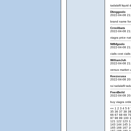
tadalafil liquid
d
Dbnggoolo
2022-04-08 21
brand name for 
CrnnAbats
2022-04-08 21
viagra price
nat
Ntfbfgoolo
2022-04-08 21
cialis cost
ciali
WilliamJuh
2022-04-08 21
versus market 
Keezscusa
2022-04-08 20
rui tadalafil
tad
FnenBeild
2022-04-08 20
buy viagra
orde
««
1
2
3
4
5
6
35
36
37
38
3
66
67
68
69
7
97
98
99
100
121
122
123
1
143
144
145
1
165
166
167
1
187
188
189
1