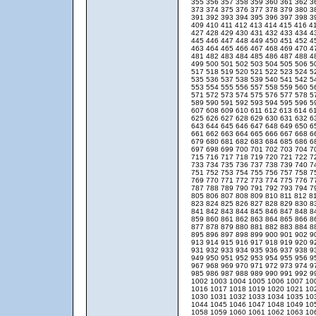
355
356
357
358
359
360
361
362
3
373
374
375
376
377
378
379
380
3
391
392
393
394
395
396
397
398
3
409
410
411
412
413
414
415
416
4
427
428
429
430
431
432
433
434
4
445
446
447
448
449
450
451
452
4
463
464
465
466
467
468
469
470
4
481
482
483
484
485
486
487
488
4
499
500
501
502
503
504
505
506
5
517
518
519
520
521
522
523
524
5
535
536
537
538
539
540
541
542
5
553
554
555
556
557
558
559
560
5
571
572
573
574
575
576
577
578
5
589
590
591
592
593
594
595
596
5
607
608
609
610
611
612
613
614
6
625
626
627
628
629
630
631
632
6
643
644
645
646
647
648
649
650
6
661
662
663
664
665
666
667
668
6
679
680
681
682
683
684
685
686
6
697
698
699
700
701
702
703
704
7
715
716
717
718
719
720
721
722
7
733
734
735
736
737
738
739
740
7
751
752
753
754
755
756
757
758
7
769
770
771
772
773
774
775
776
7
787
788
789
790
791
792
793
794
7
805
806
807
808
809
810
811
812
8
823
824
825
826
827
828
829
830
8
841
842
843
844
845
846
847
848
8
859
860
861
862
863
864
865
866
8
877
878
879
880
881
882
883
884
8
895
896
897
898
899
900
901
902
9
913
914
915
916
917
918
919
920
9
931
932
933
934
935
936
937
938
9
949
950
951
952
953
954
955
956
9
967
968
969
970
971
972
973
974
9
985
986
987
988
989
990
991
992
9
1002
1003
1004
1005
1006
1007
10
1016
1017
1018
1019
1020
1021
10
1030
1031
1032
1033
1034
1035
10
1044
1045
1046
1047
1048
1049
10
1058
1059
1060
1061
1062
1063
10