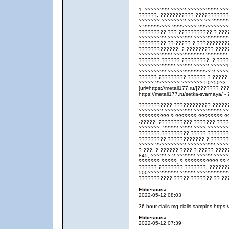
1. ???????? ????? ?????????? ??
??????, ??????????? ????????????
??????? ???????? ????? ?? ?????
? ????????? ???????? ??????????
????????? ??? ??????????? ? ???
????????? ???????? ???????????
????????? ?? ????? ? ???????????
?????????????: ? ????????? ?????
??????????? ?????????? ??????? ?
??????? ?????? ?????????, ? ???
???????????? ????? ????? ?????10
????????? ?????????????? ? ????
?????? ????????? ?????? ? ?????
????? ???????? ??????? 50?50?3
[url=https://metall177.ru/]??????? ?
https://metall177.ru/setka-svarnaya
??????????? ???????????? ??????
???????? ????????? ????????? ??
?????????? ? ??????? ???????? ?
-?????, ??????????? ??????? ???
???????, ????? ???? ???? ??????
???????.????????? ????? ??????
????????? ???????????? ? ??????
????? ?????????? ????????? ????
? ???, ? ?????? ???? ? ????? ????
845, ????? ? ? ?????? ????? ????
??????? ?????, ? ??????????? ?? 
?????? ???????? ???????. ??????
500?????????? ????? ??????????
??????????? ????? ??????? ?? ??
Ebbescusa
2022-05-12 08:03
36 hour cialis mg
cialis samples
https:/
Ebbescusa
2022-05-12 07:39