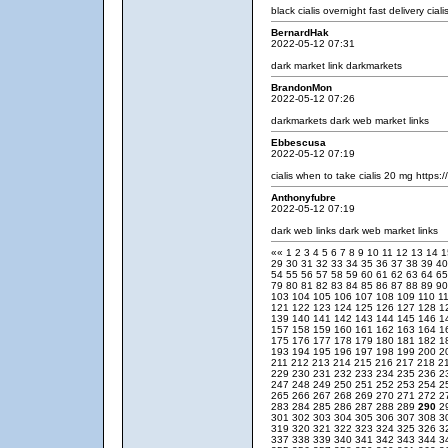
black cialis overnight
fast delivery cial
BernardHak
2022-05-12 07:31
dark market link
darkmarkets
BrandonMon
2022-05-12 07:26
darkmarkets
dark web market links
Ebbescusa
2022-05-12 07:19
cialis when to take
cialis 20 mg
https:/
Anthonyfubre
2022-05-12 07:19
dark web links
dark web market links
««
1
2
3
4
5
6
7
8
9
10
11
12
13
14
29
30
31
32
33
34
35
36
37
38
39
4
54
55
56
57
58
59
60
61
62
63
64
6
79
80
81
82
83
84
85
86
87
88
89
9
103
104
105
106
107
108
109
110
1
121
122
123
124
125
126
127
128
1
139
140
141
142
143
144
145
146
1
157
158
159
160
161
162
163
164
1
175
176
177
178
179
180
181
182
1
193
194
195
196
197
198
199
200
2
211
212
213
214
215
216
217
218
2
229
230
231
232
233
234
235
236
2
247
248
249
250
251
252
253
254
2
265
266
267
268
269
270
271
272
2
283
284
285
286
287
288
289
290
2
301
302
303
304
305
306
307
308
3
319
320
321
322
323
324
325
326
3
337
338
339
340
341
342
343
344
3