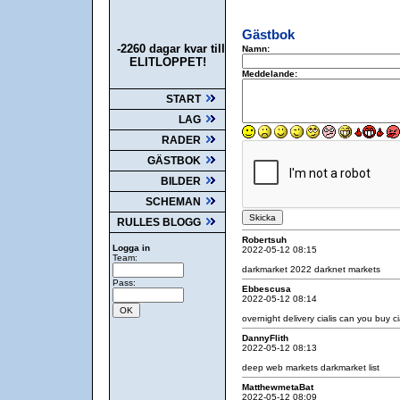
Gästbok
-2260 dagar kvar till
Namn:
ELITLOPPET!
Meddelande:
START
LAG
RADER
GÄSTBOK
BILDER
SCHEMAN
RULLES BLOGG
Robertsuh
Logga in
2022-05-12 08:15
Team:
darkmarket 2022
darknet markets
Pass:
Ebbescusa
2022-05-12 08:14
overnight delivery cialis
can you buy ci
DannyFlith
2022-05-12 08:13
deep web markets
darkmarket list
MatthewmetaBat
2022-05-12 08:09