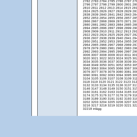
2782
2783
2784
2785
2786
2787
27
2796
2797
2798
2799
2800
2801
28
2810
2811
2812
2813
2814
2815
28
2824
2825
2826
2827
2828
2829
28
2838
2839
2840
2841
2842
2843
28
2852
2853
2854
2855
2856
2857
28
2866
2867
2868
2869
2870
2871
28
2880
2881
2882
2883
2884
2885
28
2894
2895
2896
2897
2898
2899
29
2908
2909
2910
2911
2912
2913
29
2922
2923
2924
2925
2926
2927
29
2936
2937
2938
2939
2940
2941
29
2950
2951
2952
2953
2954
2955
29
2964
2965
2966
2967
2968
2969
29
2978
2979
2980
2981
2982
2983
29
2992
2993
2994
2995
2996
2997
29
3006
3007
3008
3009
3010
3011
30
3020
3021
3022
3023
3024
3025
30
3034
3035
3036
3037
3038
3039
30
3048
3049
3050
3051
3052
3053
30
3062
3063
3064
3065
3066
3067
30
3076
3077
3078
3079
3080
3081
30
3090
3091
3092
3093
3094
3095
30
3104
3105
3106
3107
3108
3109
31
3118
3119
3120
3121
3122
3123
31
3132
3133
3134
3135
3136
3137
31
3146
3147
3148
3149
3150
3151
31
3160
3161
3162
3163
3164
3165
31
3174
3175
3176
3177
3178
3179
31
3188
3189
3190
3191
3192
3193
31
3202
3203
3204
3205
3206
3207
32
3216
3217
3218
3219
3220
3221
32
32218 inlägg