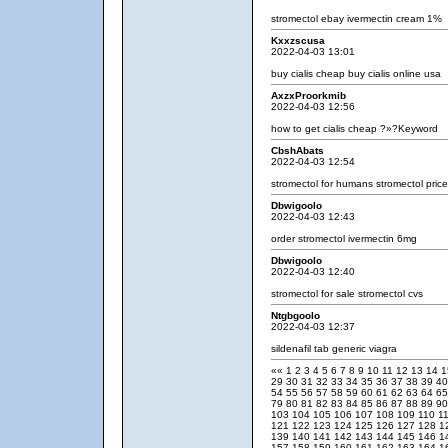
stromectol ebay
ivermectin cream 1%
Kxxzscusa
2022-04-03 13:01
buy cialis cheap
buy cialis online usa
AxzxProorkmib
2022-04-03 12:56
how to get cialis cheap
?»?Keyword
CbshAbats
2022-04-03 12:54
stromectol for humans
stromectol pric
Dbwigoolo
2022-04-03 12:43
order stromectol
ivermectin 6mg
Dbwigoolo
2022-04-03 12:40
stromectol for sale
stromectol cvs
Ntgbgoolo
2022-04-03 12:37
sildenafil tab
generic viagra
««
1
2
3
4
5
6
7
8
9
10
11
12
13
14
29
30
31
32
33
34
35
36
37
38
39
4
54
55
56
57
58
59
60
61
62
63
64
6
79
80
81
82
83
84
85
86
87
88
89
9
103
104
105
106
107
108
109
110
1
121
122
123
124
125
126
127
128
1
139
140
141
142
143
144
145
146
1
157
158
159
160
161
162
163
164
1