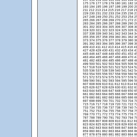
175
176
177
178
179
180
181
182
1
193
194
195
196
197
198
199
200
2
211
212
213
214
215
216
217
218
2
229
230
231
232
233
234
235
236
2
247
248
249
250
251
252
253
254
2
265
266
267
268
269
270
271
272
2
283
284
285
286
287
288
289
290
2
301
302
303
304
305
306
307
308
3
319
320
321
322
323
324
325
326
3
337
338
339
340
341
342
343
344
3
355
356
357
358
359
360
361
362
3
373
374
375
376
377
378
379
380
3
391
392
393
394
395
396
397
398
3
409
410
411
412
413
414
415
416
4
427
428
429
430
431
432
433
434
4
445
446
447
448
449
450
451
452
4
463
464
465
466
467
468
469
470
4
481
482
483
484
485
486
487
488
4
499
500
501
502
503
504
505
506
5
517
518
519
520
521
522
523
524
5
535
536
537
538
539
540
541
542
5
553
554
555
556
557
558
559
560
5
571
572
573
574
575
576
577
578
5
589
590
591
592
593
594
595
596
5
607
608
609
610
611
612
613
614
6
625
626
627
628
629
630
631
632
6
643
644
645
646
647
648
649
650
6
661
662
663
664
665
666
667
668
6
679
680
681
682
683
684
685
686
6
697
698
699
700
701
702
703
704
7
715
716
717
718
719
720
721
722
7
733
734
735
736
737
738
739
740
7
751
752
753
754
755
756
757
758
7
769
770
771
772
773
774
775
776
7
787
788
789
790
791
792
793
794
7
805
806
807
808
809
810
811
812
8
823
824
825
826
827
828
829
830
8
841
842
843
844
845
846
847
848
8
859
860
861
862
863
864
865
866
8
877
878
879
880
881
882
883
884
8