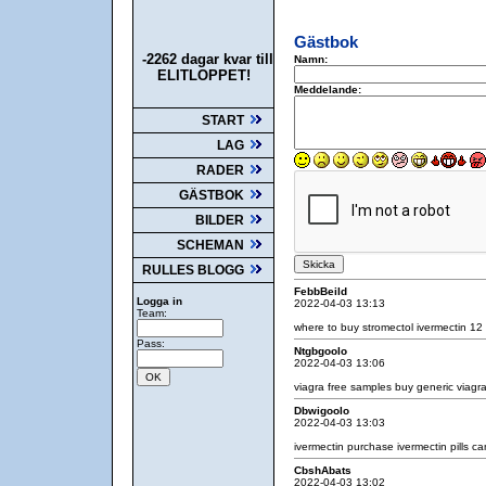
Gästbok
-2262 dagar kvar till
Namn:
ELITLOPPET!
Meddelande:
START
LAG
RADER
GÄSTBOK
BILDER
SCHEMAN
RULLES BLOGG
FebbBeild
Logga in
2022-04-03 13:13
Team:
where to buy stromectol
ivermectin 12
Pass:
Ntgbgoolo
2022-04-03 13:06
viagra free samples
buy generic viagr
Dbwigoolo
2022-04-03 13:03
ivermectin purchase
ivermectin pills c
CbshAbats
2022-04-03 13:02