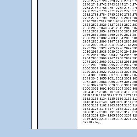
2726
2727
2728
2729
2730
2731
27
2740
2741
2742
2743
2744
2745
27
2754
2755
2756
2757
2758
2759
27
2768
2769
2770
2771
2772
2773
27
2782
2783
2784
2785
2786
2787
27
2796
2797
2798
2799
2800
2801
28
2810
2811
2812
2813
2814
2815
28
2824
2825
2826
2827
2828
2829
28
2838
2839
2840
2841
2842
2843
28
2852
2853
2854
2855
2856
2857
28
2866
2867
2868
2869
2870
2871
28
2880
2881
2882
2883
2884
2885
28
2894
2895
2896
2897
2898
2899
29
2908
2909
2910
2911
2912
2913
29
2922
2923
2924
2925
2926
2927
29
2936
2937
2938
2939
2940
2941
29
2950
2951
2952
2953
2954
2955
29
2964
2965
2966
2967
2968
2969
29
2978
2979
2980
2981
2982
2983
29
2992
2993
2994
2995
2996
2997
29
3006
3007
3008
3009
3010
3011
30
3020
3021
3022
3023
3024
3025
30
3034
3035
3036
3037
3038
3039
30
3048
3049
3050
3051
3052
3053
30
3062
3063
3064
3065
3066
3067
30
3076
3077
3078
3079
3080
3081
30
3090
3091
3092
3093
3094
3095
30
3104
3105
3106
3107
3108
3109
31
3118
3119
3120
3121
3122
3123
31
3132
3133
3134
3135
3136
3137
31
3146
3147
3148
3149
3150
3151
31
3160
3161
3162
3163
3164
3165
31
3174
3175
3176
3177
3178
3179
31
3188
3189
3190
3191
3192
3193
31
3202
3203
3204
3205
3206
3207
32
3216
3217
3218
3219
3220
3221
32
32218 inlägg