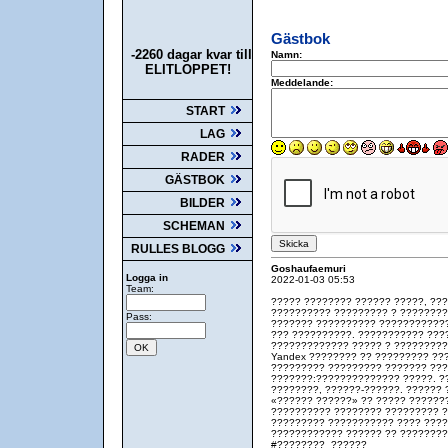
Gästbok
-2260 dagar kvar till
Namn:
ELITLOPPET!
Meddelande:
START
LAG
RADER
GÄSTBOK
BILDER
SCHEMAN
RULLES BLOGG
Goshaufaemuri
Logga in
2022-01-03 05:53
Team:
????? ???????? ?????? ?????, ??
?????????? ????????? ? ????????
Pass:
??????? ?????????? ????????????
??? ??????????. ??????????? ???
????????????? ????? ? ????????? 
Yandex ???????? ?? ????????? ??
????????? ????????? ??????? ???
???????:?????????????? ?????. ?
????????, ??????-??????. ?????? 
«?????? ??????» ?? ????? ??????
?????????? ???????? ????????? ?
????????? ??????????? ???? ????
???????????? ?????? ?? ????????
#????????_??????