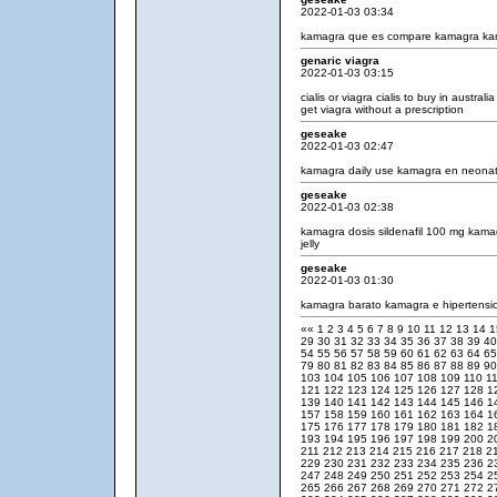
2022-01-03 03:34
kamagra que es
compare kamagra
kam
genaric viagra
2022-01-03 03:15
cialis or viagra
cialis to buy in australi
get viagra without a prescription
geseake
2022-01-03 02:47
kamagra daily use
kamagra en neona
geseake
2022-01-03 02:38
kamagra dosis sildenafil 100 mg
kama
jelly
geseake
2022-01-03 01:30
kamagra barato
kamagra e hipertensi
««
1
2
3
4
5
6
7
8
9
10
11
12
13
14
29
30
31
32
33
34
35
36
37
38
39
4
54
55
56
57
58
59
60
61
62
63
64
6
79
80
81
82
83
84
85
86
87
88
89
9
103
104
105
106
107
108
109
110
1
121
122
123
124
125
126
127
128
1
139
140
141
142
143
144
145
146
1
157
158
159
160
161
162
163
164
1
175
176
177
178
179
180
181
182
1
193
194
195
196
197
198
199
200
2
211
212
213
214
215
216
217
218
2
229
230
231
232
233
234
235
236
2
247
248
249
250
251
252
253
254
2
265
266
267
268
269
270
271
272
2