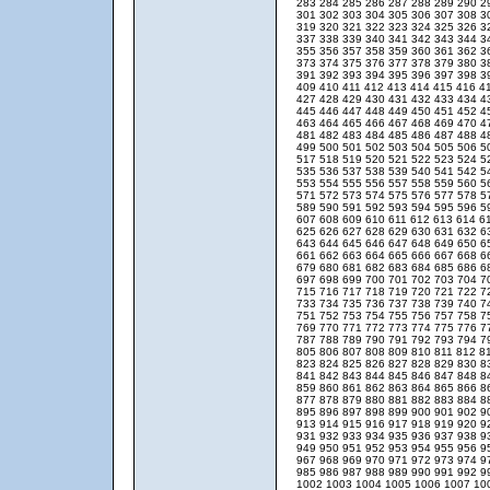
283
284
285
286
287
288
289
290
2
301
302
303
304
305
306
307
308
3
319
320
321
322
323
324
325
326
3
337
338
339
340
341
342
343
344
3
355
356
357
358
359
360
361
362
3
373
374
375
376
377
378
379
380
3
391
392
393
394
395
396
397
398
3
409
410
411
412
413
414
415
416
4
427
428
429
430
431
432
433
434
4
445
446
447
448
449
450
451
452
4
463
464
465
466
467
468
469
470
4
481
482
483
484
485
486
487
488
4
499
500
501
502
503
504
505
506
5
517
518
519
520
521
522
523
524
5
535
536
537
538
539
540
541
542
5
553
554
555
556
557
558
559
560
5
571
572
573
574
575
576
577
578
5
589
590
591
592
593
594
595
596
5
607
608
609
610
611
612
613
614
6
625
626
627
628
629
630
631
632
6
643
644
645
646
647
648
649
650
6
661
662
663
664
665
666
667
668
6
679
680
681
682
683
684
685
686
6
697
698
699
700
701
702
703
704
7
715
716
717
718
719
720
721
722
7
733
734
735
736
737
738
739
740
7
751
752
753
754
755
756
757
758
7
769
770
771
772
773
774
775
776
7
787
788
789
790
791
792
793
794
7
805
806
807
808
809
810
811
812
8
823
824
825
826
827
828
829
830
8
841
842
843
844
845
846
847
848
8
859
860
861
862
863
864
865
866
8
877
878
879
880
881
882
883
884
8
895
896
897
898
899
900
901
902
9
913
914
915
916
917
918
919
920
9
931
932
933
934
935
936
937
938
9
949
950
951
952
953
954
955
956
9
967
968
969
970
971
972
973
974
9
985
986
987
988
989
990
991
992
9
1002
1003
1004
1005
1006
1007
10