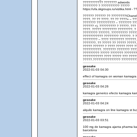
??????????? ??????? adwords
???????? ? ?????????? ?????
https://ufa.skgroups.ru/vizitka.html 
?????? ?????? ?? ????????!Chanel
????, ?? ?? ????, ?? ?? ????» – ?
??????? ?????????? – ??????? ??
?????? =). ????????? ? ?????, ??
????. ????? ???????? ????????, ? 
???????? ??????, ????????? ?????
??????????? ???????? ??????. ? 
???????? – ???? ???????? ??????
???????, ?? ????? ?? ????? ????
????? ?????? ? ???? ????? ???? ?
??????????. ??????? ??????? ???
????????? ????? ??????? ???????
??????????? ???? ????? ??? ????
?????.??????????????? ????????
geseake
2022-01-03 04:30
effect of kamagra on woman
kamagra 
geseake
2022-01-03 04:26
kamagra generico
efecto kamagra
kam
geseake
2022-01-03 04:24
alquilo kamagra
on line kamagra st
buy
geseake
2022-01-03 03:51
100 mg de kamagra
ajanta pharma ka
barcelona
geseake