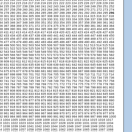
12
213
214
215
216
217
218
219
220
221
222
223
224
225
226
227
228
229
230
34
235
236
237
238
239
240
241
242
243
244
245
246
247
248
249
250
251
252
56
257
258
259
260
261
262
263
264
265
266
267
268
269
270
271
272
273
274
78
279
280
281
282
283
284
285
286
287
288
289
290
291
292
293
294
295
296
00
301
302
303
304
305
306
307
308
309
310
311
312
313
314
315
316
317
318
22
323
324
325
326
327
328
329
330
331
332
333
334
335
336
337
338
339
340
44
345
346
347
348
349
350
351
352
353
354
355
356
357
358
359
360
361
362
66
367
368
369
370
371
372
373
374
375
376
377
378
379
380
381
382
383
384
88
389
390
391
392
393
394
395
396
397
398
399
400
401
402
403
404
405
406
10
411
412
413
414
415
416
417
418
419
420
421
422
423
424
425
426
427
428
32
433
434
435
436
437
438
439
440
441
442
443
444
445
446
447
448
449
450
54
455
456
457
458
459
460
461
462
463
464
465
466
467
468
469
470
471
472
76
477
478
479
480
481
482
483
484
485
486
487
488
489
490
491
492
493
494
98
499
500
501
502
503
504
505
506
507
508
509
510
511
512
513
514
515
516
20
521
522
523
524
525
526
527
528
529
530
531
532
533
534
535
536
537
538
42
543
544
545
546
547
548
549
550
551
552
553
554
555
556
557
558
559
560
64
565
566
567
568
569
570
571
572
573
574
575
576
577
578
579
580
581
582
86
587
588
589
590
591
592
593
594
595
596
597
598
599
600
601
602
603
604
08
609
610
611
612
613
614
615
616
617
618
619
620
621
622
623
624
625
626
30
631
632
633
634
635
636
637
638
639
640
641
642
643
644
645
646
647
648
52
653
654
655
656
657
658
659
660
661
662
663
664
665
666
667
668
669
670
74
675
676
677
678
679
680
681
682
683
684
685
686
687
688
689
690
691
692
96
697
698
699
700
701
702
703
704
705
706
707
708
709
710
711
712
713
714
18
719
720
721
722
723
724
725
726
727
728
729
730
731
732
733
734
735
736
40
741
742
743
744
745
746
747
748
749
750
751
752
753
754
755
756
757
758
62
763
764
765
766
767
768
769
770
771
772
773
774
775
776
777
778
779
780
84
785
786
787
788
789
790
791
792
793
794
795
796
797
798
799
800
801
802
06
807
808
809
810
811
812
813
814
815
816
817
818
819
820
821
822
823
824
28
829
830
831
832
833
834
835
836
837
838
839
840
841
842
843
844
845
846
50
851
852
853
854
855
856
857
858
859
860
861
862
863
864
865
866
867
868
72
873
874
875
876
877
878
879
880
881
882
883
884
885
886
887
888
889
890
94
895
896
897
898
899
900
901
902
903
904
905
906
907
908
909
910
911
912
16
917
918
919
920
921
922
923
924
925
926
927
928
929
930
931
932
933
934
38
939
940
941
942
943
944
945
946
947
948
949
950
951
952
953
954
955
956
60
961
962
963
964
965
966
967
968
969
970
971
972
973
974
975
976
977
978
82
983
984
985
986
987
988
989
990
991
992
993
994
995
996
997
998
999
1000
03
1004
1005
1006
1007
1008
1009
1010
1011
1012
1013
1014
1015
1016
1017
20
1021
1022
1023
1024
1025
1026
1027
1028
1029
1030
1031
1032
1033
1034
37
1038
1039
1040
1041
1042
1043
1044
1045
1046
1047
1048
1049
1050
1051
54
1055
1056
1057
1058
1059
1060
1061
1062
1063
1064
1065
1066
1067
1068