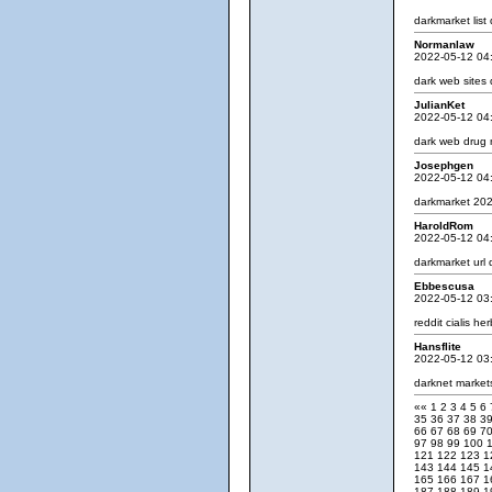
darkmarket list
Normanlaw
2022-05-12 04
dark web sites
JulianKet
2022-05-12 04
dark web drug
Josephgen
2022-05-12 04
darkmarket 20
HaroldRom
2022-05-12 04
darkmarket url
Ebbescusa
2022-05-12 03
reddit cialis
herb
Hansflite
2022-05-12 03
darknet marke
««
1
2
3
4
5
6
35
36
37
38
3
66
67
68
69
7
97
98
99
100
121
122
123
1
143
144
145
1
165
166
167
1
187
188
189
1