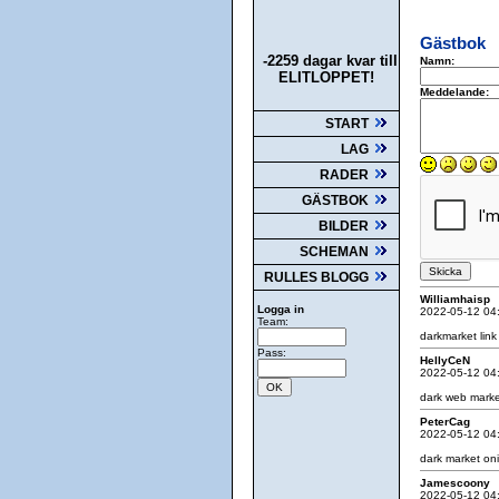
Gästbok
-2259 dagar kvar till
Namn:
ELITLOPPET!
Meddelande:
START
LAG
RADER
GÄSTBOK
BILDER
SCHEMAN
RULLES BLOGG
Williamhaisp
Logga in
2022-05-12 04
Team:
darkmarket lin
Pass:
HellyCeN
2022-05-12 04
dark web market
PeterCag
2022-05-12 04
dark market on
Jamescoony
2022-05-12 04