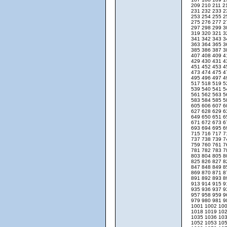
209
210
211
2
231
232
233
2
253
254
255
2
275
276
277
2
297
298
299
3
319
320
321
3
341
342
343
3
363
364
365
3
385
386
387
3
407
408
409
4
429
430
431
4
451
452
453
4
473
474
475
4
495
496
497
4
517
518
519
5
539
540
541
5
561
562
563
5
583
584
585
5
605
606
607
6
627
628
629
6
649
650
651
6
671
672
673
6
693
694
695
6
715
716
717
7
737
738
739
7
759
760
761
7
781
782
783
7
803
804
805
8
825
826
827
8
847
848
849
8
869
870
871
8
891
892
893
8
913
914
915
9
935
936
937
9
957
958
959
9
979
980
981
9
1001
1002
10
1018
1019
10
1035
1036
10
1052
1053
10