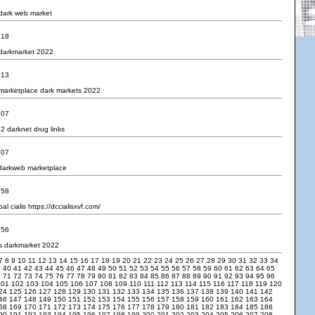
dark web market
:18
darkmarket 2022
:13
 marketplace
dark markets 2022
:07
22
darknet drug links
:07
darkweb marketplace
:58
al cialis
https://dccialisxvf.com/
:56
ts
darkmarket 2022
7
8
9
10
11
12
13
14
15
16
17
18
19
20
21
22
23
24
25
26
27
28
29
30
31
32
33
34
9
40
41
42
43
44
45
46
47
48
49
50
51
52
53
54
55
56
57
58
59
60
61
62
63
64
65
0
71
72
73
74
75
76
77
78
79
80
81
82
83
84
85
86
87
88
89
90
91
92
93
94
95
96
101
102
103
104
105
106
107
108
109
110
111
112
113
114
115
116
117
118
119
120
24
125
126
127
128
129
130
131
132
133
134
135
136
137
138
139
140
141
142
46
147
148
149
150
151
152
153
154
155
156
157
158
159
160
161
162
163
164
68
169
170
171
172
173
174
175
176
177
178
179
180
181
182
183
184
185
186
90
191
192
193
194
195
196
197
198
199
200
201
202
203
204
205
206
207
208