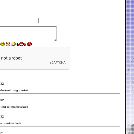
:32
k
darknet drug market
:32
 list
tor marketplace
:32
ion
darkmarkets
:21