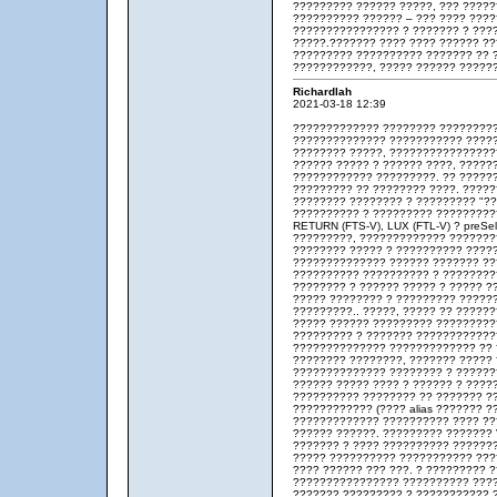
????????? ?????? ?????, ??? ????
?????????? ?????? – ??? ???? ????
???????????????? ? ??????? ? ???
?????.??????? ???? ???? ?????? ??
????????? ?????????? ??????? ?? 
????????????, ????? ?????? ??????
Richardlah
2021-03-18 12:39
????????????? ???????? ?????????
?????????????? ??????????? ?????
???????? ?????, ????????????????
?????? ????? ? ?????? ????, ????
???????????? ?????????. ?? ?????
????????? ?? ???????? ????. ????
???????? ???????? ? ????????? "?
?????????? ? ????????? ?????????
RETURN (FTS-V), LUX (FTL-V) ? preSe
?????????, ????????????? ????????
???????? ????? ? ?????????? ????
?????????????? ?????? ??????? ?
?????????? ?????????? ? ????????
???????? ? ?????? ????? ? ????? ??
????? ???????? ? ????????? ??????
?????????.. ?????, ????? ?? ?????
????? ?????? ????????? ?????????
????????? ? ??????? ????????????
?????????????? ????????????? ?? 
???????? ????????, ??????? ????? 
?????????????? ???????? ? ??????
?????? ????? ???? ? ?????? ? ????
?????????? ???????? ?? ??????? ?
???????????? (???? alias ??????? ?
????????????? ?????????? ???? ?
?????? ??????. ????????? ??????? 
??????? ? ???? ?????????? ??????
????? ?????????? ??????????? ???
???? ?????? ??? ???. ? ????????? 
???????????????? ?????????? ????
??????? ????????? ? ??????????? 