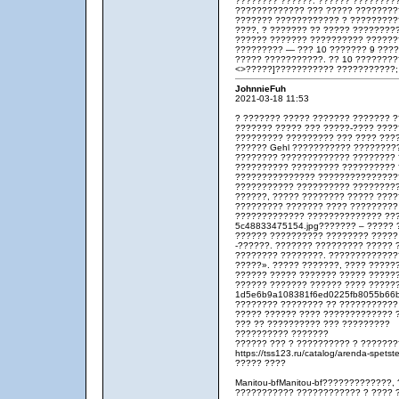
???????? ??????. ?????? ????????
????????????? ??? ????? ?????????
??????? ???????????? ? ?????????
????, ? ??????? ?? ????? ????????
?????? ??????? ?????????? ??????
????????? — ??? 10 ??????? 9 ????
????? ???????????. ?? 10 ???????
<>?????]??????????? ???????????;
JohnnieFuh
2021-03-18 11:53
? ??????? ????? ??????? ??????? 
??????? ????? ??? ?????-???? ????
????????? ????????? ??? ???? ???
?????? Gehl ??????????? ????????
???????? ????????????? ???????? 
?????????? ????????? ?????????? 
??????????????? ???????????????
??????????? ?????????? ?????????
??????, ????? ???????? ????? ????
????????? ??????? ???? ?????????
????????????? ?????????????? ???
5c48833475154.jpg??????? – ????? 
?????? ?????????? ???????? ?????
-??????. ??????? ????????? ????? 
???????? ????????. ?????????????
?????». ????? ???????, ???? ????
?????? ????? ??????? ????? ??????
?????? ??????? ?????? ???? ??????
1d5e6b9a108381f6ed0225fb8055b66b
???????? ???????? ?? ???????????
????? ?????? ???? ????????????? 
??? ?? ?????????? ??? ?????????
?????????? ???????
?????? ??? ? ?????????? ? ???????
https://tss123.ru/catalog/arenda-spets
????? ????
Manitou-bfManitou-bf?????????????
??????????? ???????????? ? ???? 