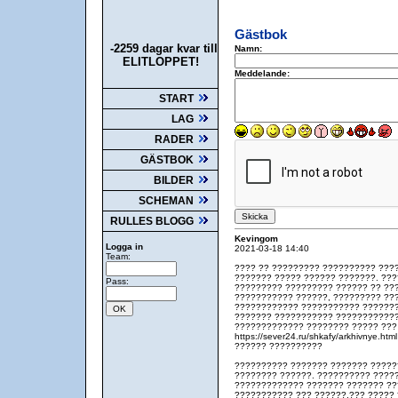
Gästbok
-2259 dagar kvar till
Namn:
ELITLOPPET!
Meddelande:
START
LAG
RADER
GÄSTBOK
BILDER
SCHEMAN
RULLES BLOGG
Kevingom
Logga in
2021-03-18 14:40
Team:
???? ?? ????????? ?????????? ????
??????? ????? ?????? ???????. ??
Pass:
????????? ????????? ?????? ?? ???
??????????? ??????, ????????? ??
???????????? ??????????? ???????
??????? ??????????? ???????????
????????????? ???????? ????? ???
https://sever24.ru/shkafy/arkhivnye.h
?????? ??????????
?????????? ??????? ??????? ?????
???????? ??????. ?????????? ?????
????????????? ??????? ??????? ??
??????????? ??? ??????.??? ????? 