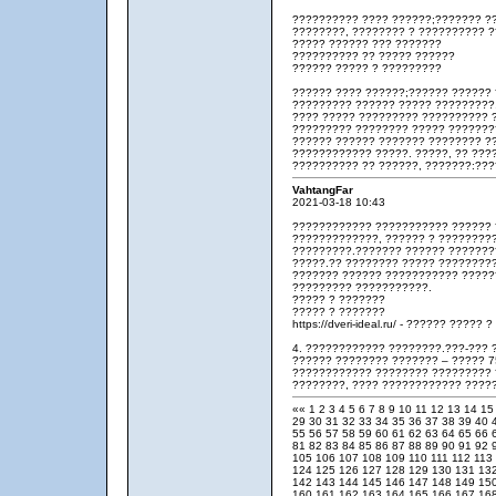
?????????? ???? ??????;??????? ?
????????, ???????? ? ?????????? ?
????? ?????? ??? ???????
?????????? ?? ????? ??????
?????? ????? ? ?????????
?????? ???? ??????;?????? ?????? 
????????? ?????? ????? ?????????,
???? ????? ????????? ?????????? 
????????? ???????? ????? ???????
?????? ?????? ??????? ???????? ?
???????????? ?????. ?????, ?? ???
?????????? ?? ??????, ???????:???
VahtangFar
2021-03-18 10:43
???????????? ??????????? ?????? 
?????????????, ?????? ? ????????
?????????.??????? ?????? ???????
?????.?? ???????? ????? ????????
??????? ?????? ??????????? ?????
????????? ???????????.
????? ? ???????
????? ? ???????
https://dveri-ideal.ru/ - ?????? ????? 
4. ???????????? ????????.???-??? 
?????? ???????? ??????? – ????? 
???????????? ???????? ????????? 
????????, ???? ???????????? ????
««
1
2
3
4
5
6
7
8
9
10
11
12
13
14
1
29
30
31
32
33
34
35
36
37
38
39
40
55
56
57
58
59
60
61
62
63
64
65
66
81
82
83
84
85
86
87
88
89
90
91
92
105
106
107
108
109
110
111
112
113
124
125
126
127
128
129
130
131
13
142
143
144
145
146
147
148
149
15
160
161
162
163
164
165
166
167
16