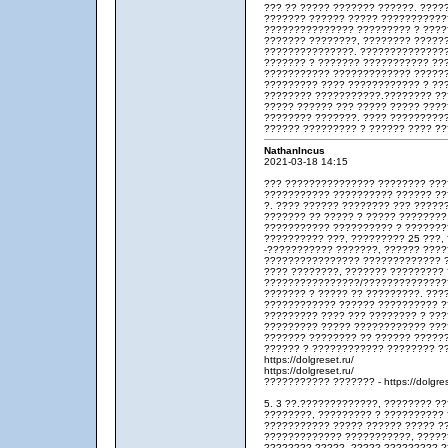
??? ?? ????? ??????? ??????. ????
??????? ?????? ????? ???????????
??????????????? ????????? ? ????
??????? ????????, ???????? ?????
???????????????. ???????????????
??????? ? ??????? ??????????? ??
??????????? ????????????? ??????
????????? ???? ???????????? ? ??
???????? ???????????.???????? ?
????? ?????? ??? ????? ????? ????
???????? ???????. ???? ?????????
?????? ????????? ? ?????? ???? ?
NathanIncus
2021-03-18 14:15
??? ??????????????? ???????? ???
??????????? ?????????? ?????? ??
?. ???? ?????? ???????? ??? ?????
??????? ?? ????? ? ????? ???????
??????????? ?????????? ? ????????
?????????? ???, ????????? 25 ???,
-??????????? ???????, ?????? ???
???????????????? ????????????? ?
???? ????????, ??????? ?????????
????????????????/??????????????
??????? ? ????? ?? ?????????. ???
???????????? ?????? ?????????? ?
????????? ???? ??? ???????? ? ???
????????? ????? ???????????? ???
??????? ???????? ?? ?????? ?????
?????? ? ???????????? ???????? ??
https://dolgreset.ru/
https://dolgreset.ru/
??????????? ??????? - https://dolgres
5. 3 ??.?????????????, ???????? ?
????????, ????????? ? ?????????? 
??????????? ????? ?????? ????? ?
????????????? ???????????, ?????
???????? ?????. ????? ????????? ?