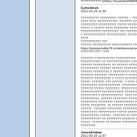
???????????;423b1c741aebfe3596053
CurtisAbrah
2021-03-18 11:30
?????????? ????????? ?????? – ???
???? ???? ???????????, ??????? ??
????????? ?????????? ????? ?????
????? ? ?????? ???? ???????? ????
??????????? ????????? ??? ??????
? ???????????? ??????????? ?????
????
??????????? ???
?????? ?????????? ??????????? ??
https://peregorodka78.ru/steklyannye-p
??????????? ????
??????? ??????????? ??????????? 
??????????? ?? ????????????? ???
?????? ?????????? ?? ?????? ?????
?????????? ?????? ?????? ???????
?????? ????????? ? ????????? ???? 
??????? ??????? ????????? ? ????
??????? ????????? ? ????? ??????
?????, ??????? ??? ??????. ? ????
????????? ????????????. ????????
??????? ????? ????????. ?????????
??????????? ???????????? ???????
????????? ? ????????????. ???? ?
??????????, ?????? ???????? ?????
????????? ???????? ??????????? ?
????? ????????. ?? ?????? ??????
??????, ??????? ???????? ???????
????????? ?????????? ????? ?????
?????????? ??????, ??????? ?? ???
??????????? ?? ???????? ??????? 
?????, ??????? ?? ?????? ????????
????????.
JamesEmbaw
2021-03-18 11:07