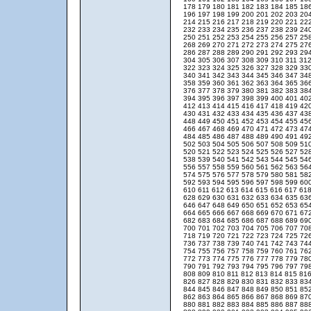
178
179
180
181
182
183
184
185
18
196
197
198
199
200
201
202
203
20
214
215
216
217
218
219
220
221
22
232
233
234
235
236
237
238
239
24
250
251
252
253
254
255
256
257
25
268
269
270
271
272
273
274
275
27
286
287
288
289
290
291
292
293
29
304
305
306
307
308
309
310
311
31
322
323
324
325
326
327
328
329
33
340
341
342
343
344
345
346
347
34
358
359
360
361
362
363
364
365
36
376
377
378
379
380
381
382
383
38
394
395
396
397
398
399
400
401
40
412
413
414
415
416
417
418
419
42
430
431
432
433
434
435
436
437
43
448
449
450
451
452
453
454
455
45
466
467
468
469
470
471
472
473
47
484
485
486
487
488
489
490
491
49
502
503
504
505
506
507
508
509
51
520
521
522
523
524
525
526
527
52
538
539
540
541
542
543
544
545
54
556
557
558
559
560
561
562
563
56
574
575
576
577
578
579
580
581
58
592
593
594
595
596
597
598
599
60
610
611
612
613
614
615
616
617
61
628
629
630
631
632
633
634
635
63
646
647
648
649
650
651
652
653
65
664
665
666
667
668
669
670
671
67
682
683
684
685
686
687
688
689
69
700
701
702
703
704
705
706
707
70
718
719
720
721
722
723
724
725
72
736
737
738
739
740
741
742
743
74
754
755
756
757
758
759
760
761
76
772
773
774
775
776
777
778
779
78
790
791
792
793
794
795
796
797
79
808
809
810
811
812
813
814
815
81
826
827
828
829
830
831
832
833
83
844
845
846
847
848
849
850
851
85
862
863
864
865
866
867
868
869
87
880
881
882
883
884
885
886
887
88