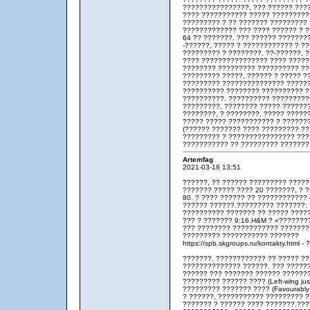
????????????????, ??? ?????? ???
???? ??????????? ????? ??????????
????????? ? ?? ??????? ????????? 
????????????? ??? ???? ?????? ? 
64 ?? ???????. ??? ?????? ???????
-??????, ????? ? ???????????? ? ?
????????? ? ????????, ??-??????, 
???? ???????????????? ???? ??????
???????? ????????? ?????????? ??
????????? ?????, ?????? ? ????? 
????????? ??????????????? ??????
?????????? ???????? ?????????? ?
??????????. ?????????? ??????????
?????????, ???????? ????? ???????
????????, ? ????????, ????? ????
????? ????? ??????????? ? ??????
(?????? ??????? ???? ????????? ?
????????? ? ???????????????? ???
??????????? ?? ????????? ????????
Artemfag
2021-03-18 13:51
??????, ?? ?????? ????????? ?????
??????? ????? ???? 20 ???????, ? 
80. ? ???? ?????? ?? ????????????
?????? ??????.????????? ???????:
?????????? ??????? ?? ????? ????
??? ? ??????? 9:16.H&M ? «???????
??? ???????? ??????????? ???????
????????? ??????????? ???????
https://spb.skgroups.ru/kontakty.html 
???????, ???????????? ?? ????? ??
?????????????? ??????. ??? ?????
?????? ??? ??????? ?????? ???????
????????? ?????? ???? (Left-wing justi
????????? ??????? ???? (Favourably u
? ??????, ??????????? ????????? ?
??????? ? ?????? ???? ???????.??