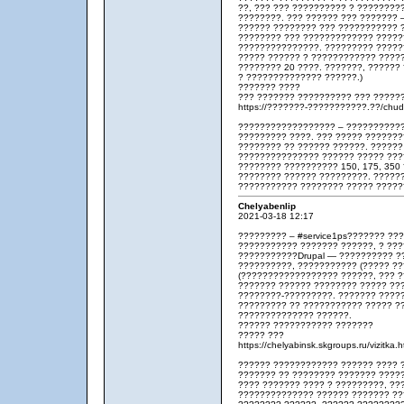
??, ??? ??? ?????????? ? ????????
????????. ??? ?????? ??? ??????? 
?????? ???????? ??? ??????????? 
???????? ??? ????????????? ??????
???????????????. ????????? ???????
????? ?????? ? ???????????? ????
???????? 20 ????. ???????, ??????
? ?????????????? ??????.)
??????? ????
??? ??????? ?????????? ??? ?????
https://???????-???????????.??/chud
?????????????????? – ???????????
????????? ????. ??? ????? ??????
???????? ?? ?????? ??????. ?????
??????????????? ?????? ????? ???
???????? ?????????? 150, 175, 350 
???????? ?????? ?????????. ?????
??????????? ???????? ????? ?????
Chelyabenlip
2021-03-18 12:17
????????? – #service1ps??????? ??
??????????? ??????? ??????, ? ??
???????????Drupal — ?????????? ?
??????????, ??????????? (????? ??
(?????????????????? ??????, ??? ?
??????? ?????? ???????? ????? ??
????????-?????????. ??????? ????
????????? ?? ??????????? ????? ?
?????????????? ??????.
?????? ??????????? ???????
????? ???
https://chelyabinsk.skgroups.ru/vizit
?????? ???????????? ?????? ???? 
??????? ?? ???????? ??????? ?????
???? ??????? ???? ? ?????????, ??
?????????????? ?????? ??????? ???