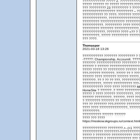
???????????> ????? 2. ??????????
????? ?????? ?? ????? ???????:??
??? ????????? 23 ????????? ? ???
??????!??????????? ????????? – ?
??????????? ?? ????: ??????? ???
?????????????, ?????????????????
????????? ????????????? ????????
???????????. ????????? ???? ?????
????????? ??????? ?????????????,
????????????, ??????? ???? «?? ? 
?????????, ????? ????????? ?????
??? ????.
Thomaspor
2021-03-18 13:26
??????????? ??????? ????????? ? ?
-?????: Championship, Account4. ??
??????? ????????????? ???????? ?
?????? ? ?????? ????????????????
????? ????? ?? ????????? ?????? ?
???-?????? ???????. ????? ?? ? ???
?????? ???? ??????? ?????? ?????,
???????. ?? ? ?? ?? ???, ?????????
??????????, ????? ?????????? ???-
??????????? ???? ???? ???????? Mic
HomeSite ? ?????? .? ???? ???????
????? ? ???? ?????? ?????????, ??
?????? ?????????. ??????, ???? ??
? ???????? ??????? ?? ?????? ? ???
??? ?? ??????? ???-?????? ???????
???? ???? ???????????????, ?????
?????????.
?????????? ?????? ??????
???? ??? ????
https://moskow.skgroups.ru/context.ht
????????????? ????????.+- (+1 ???
??????????? ????????-???????????
????? ? ???????? ??????????? ????
??????????? ? ????????????? ??? 