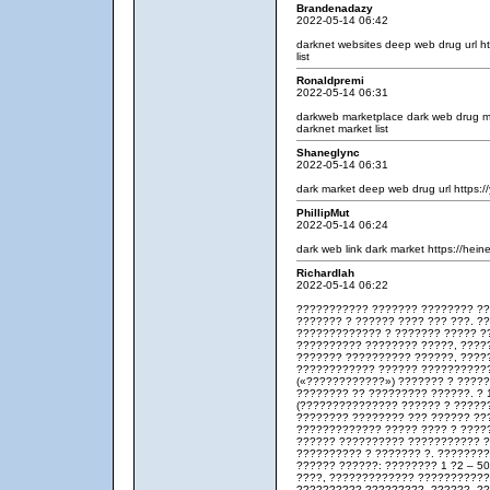
Brandenadazy
2022-05-14 06:42
darknet websites
deep web drug url
h
list
Ronaldpremi
2022-05-14 06:31
darkweb marketplace
dark web drug 
darknet market list
Shaneglync
2022-05-14 06:31
dark market
deep web drug url
https:/
PhillipMut
2022-05-14 06:24
dark web link
dark market
https://hein
Richardlah
2022-05-14 06:22
??????????? ??????? ???????? ??
??????? ? ?????? ???? ??? ???. ?
????????????? ? ??????? ????? ?
?????????? ???????? ?????, ?????
??????? ?????????? ??????, ?????
???????????? ?????? ??????????
(«????????????») ??????? ? ????
???????? ?? ????????? ??????. ? 
(??????????????? ?????? ? ??????
???????? ???????? ??? ?????? ??
????????????? ????? ???? ? ?????
?????? ?????????? ??????????? ?
?????????? ? ??????? ?. ???????
?????? ??????: ???????? 1 ?2 – 5
????, ????????????? ???????????
?????????? ?????????. ??????, ?