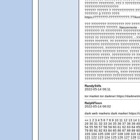
??????? ????????, ??? ? ????????
??????????????????
?????? ?????? ? ???????????? ??
??????? 3 ????? ????
https://???????-???????????.??/kon
??? ???????? ????????? ??? ????
??????????? ??????. Naturemorte 
???????? ?? ????????? ?????????
???????????????? ??????????? ??
????? ?? ???????? ?????????, - ?
????? ???????, ?? ??????? ?????
???????? ?????????? ??????????.
??????????. ????????????? ?????
????????? ??????? ??????, ?????
???????? ?????. ?????????? ?? ?
????????????? ???????????? ???
??????????? ? ???????????. ????
??????????????? ????????? ?????
??????-?????????? ?????? ?? ???
?????????? ???????), ???? ??????
?????? ???????? ??????????? ??
?????????.????????????? ??????
RandyStifs
2022-05-14 06:11
tor market
tor darknet
https://darknet
RalphFleen
2022-05-14 06:02
dark web markets
dark market
https:/
««
1
2
3
4
5
6
7
8
9
10
11
12
13
14
29
30
31
32
33
34
35
36
37
38
39
4
54
55
56
57
58
59
60
61
62
63
64
6
79
80
81
82
83
84
85
86
87
88
89
9
103
104
105
106
107
108
109
110
1
121
122
123
124
125
126
127
128
1