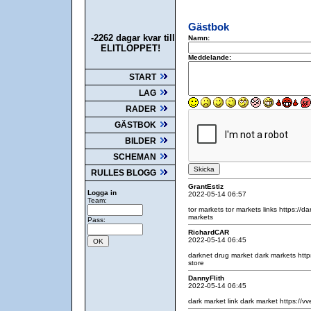
Gästbok
-2262 dagar kvar till
Namn:
ELITLOPPET!
Meddelande:
START
LAG
RADER
GÄSTBOK
BILDER
SCHEMAN
RULLES BLOGG
GrantEstiz
Logga in
2022-05-14 06:57
Team:
tor markets
tor markets links
https://d
markets
Pass:
RichardCAR
2022-05-14 06:45
darknet drug market
dark markets
http
store
DannyFlith
2022-05-14 06:45
dark market link
dark market
https://v