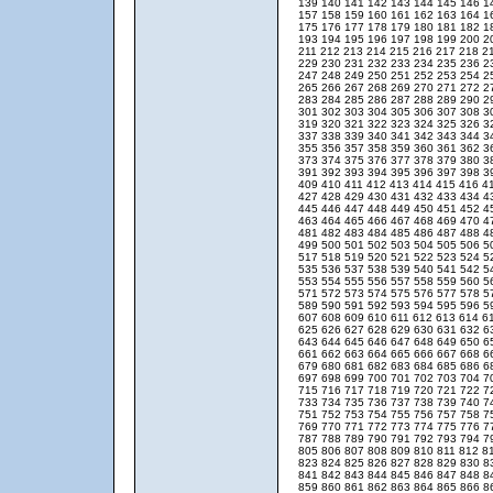
139
140
141
142
143
144
145
146
1
157
158
159
160
161
162
163
164
1
175
176
177
178
179
180
181
182
1
193
194
195
196
197
198
199
200
2
211
212
213
214
215
216
217
218
2
229
230
231
232
233
234
235
236
2
247
248
249
250
251
252
253
254
2
265
266
267
268
269
270
271
272
2
283
284
285
286
287
288
289
290
2
301
302
303
304
305
306
307
308
3
319
320
321
322
323
324
325
326
3
337
338
339
340
341
342
343
344
3
355
356
357
358
359
360
361
362
3
373
374
375
376
377
378
379
380
3
391
392
393
394
395
396
397
398
3
409
410
411
412
413
414
415
416
4
427
428
429
430
431
432
433
434
4
445
446
447
448
449
450
451
452
4
463
464
465
466
467
468
469
470
4
481
482
483
484
485
486
487
488
4
499
500
501
502
503
504
505
506
5
517
518
519
520
521
522
523
524
5
535
536
537
538
539
540
541
542
5
553
554
555
556
557
558
559
560
5
571
572
573
574
575
576
577
578
5
589
590
591
592
593
594
595
596
5
607
608
609
610
611
612
613
614
6
625
626
627
628
629
630
631
632
6
643
644
645
646
647
648
649
650
6
661
662
663
664
665
666
667
668
6
679
680
681
682
683
684
685
686
6
697
698
699
700
701
702
703
704
7
715
716
717
718
719
720
721
722
7
733
734
735
736
737
738
739
740
7
751
752
753
754
755
756
757
758
7
769
770
771
772
773
774
775
776
7
787
788
789
790
791
792
793
794
7
805
806
807
808
809
810
811
812
8
823
824
825
826
827
828
829
830
8
841
842
843
844
845
846
847
848
8
859
860
861
862
863
864
865
866
8