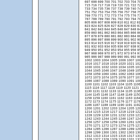
697
698
699
700
701
702
703
704
7
715
716
717
718
719
720
721
722
7
733
734
735
736
737
738
739
740
7
751
752
753
754
755
756
757
758
7
769
770
771
772
773
774
775
776
7
787
788
789
790
791
792
793
794
7
805
806
807
808
809
810
811
812
8
823
824
825
826
827
828
829
830
8
841
842
843
844
845
846
847
848
8
859
860
861
862
863
864
865
866
8
877
878
879
880
881
882
883
884
8
895
896
897
898
899
900
901
902
9
913
914
915
916
917
918
919
920
9
931
932
933
934
935
936
937
938
9
949
950
951
952
953
954
955
956
9
967
968
969
970
971
972
973
974
9
985
986
987
988
989
990
991
992
9
1002
1003
1004
1005
1006
1007
10
1016
1017
1018
1019
1020
1021
10
1030
1031
1032
1033
1034
1035
10
1044
1045
1046
1047
1048
1049
10
1058
1059
1060
1061
1062
1063
10
1072
1073
1074
1075
1076
1077
10
1086
1087
1088
1089
1090
1091
10
1100
1101
1102
1103
1104
1105
110
1115
1116
1117
1118
1119
1120
1121
1130
1131
1132
1133
1134
1135
113
1144
1145
1146
1147
1148
1149
115
1158
1159
1160
1161
1162
1163
116
1172
1173
1174
1175
1176
1177
117
1186
1187
1188
1189
1190
1191
119
1200
1201
1202
1203
1204
1205
12
1214
1215
1216
1217
1218
1219
12
1228
1229
1230
1231
1232
1233
12
1242
1243
1244
1245
1246
1247
12
1256
1257
1258
1259
1260
1261
12
1270
1271
1272
1273
1274
1275
12
1284
1285
1286
1287
1288
1289
12
1298
1299
1300
1301
1302
1303
13
1312
1313
1314
1315
1316
1317
13
1326
1327
1328
1329
1330
1331
13