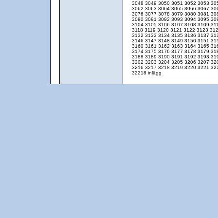
3048
3049
3050
3051
3052
3053
30
3062
3063
3064
3065
3066
3067
30
3076
3077
3078
3079
3080
3081
30
3090
3091
3092
3093
3094
3095
30
3104
3105
3106
3107
3108
3109
31
3118
3119
3120
3121
3122
3123
31
3132
3133
3134
3135
3136
3137
31
3146
3147
3148
3149
3150
3151
31
3160
3161
3162
3163
3164
3165
31
3174
3175
3176
3177
3178
3179
31
3188
3189
3190
3191
3192
3193
31
3202
3203
3204
3205
3206
3207
32
3216
3217
3218
3219
3220
3221
32
32218 inlägg