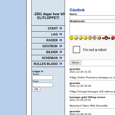
Gästbok
-2261 dagar kvar till
Namn:
ELITLOPPET!
Meddelande:
START
LAG
RADER
GÄSTBOK
BILDER
SCHEMAN
RULLES BLOGG
geseake
Logga in
2021-12-29 21:03
Team:
Priligy Online Pharmacy
kamagra eu
ci
Pass:
geseake
2021-12-29 20:39
Priligy Portugal
kamagra 100 without p
kamagra gold 100mg review
2021-12-29 20:32
Metamucil Taken With Amoxicillin
geseake
2021-12-29 20:18