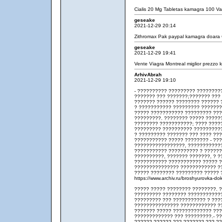
Cialis 20 Mg Tabletas
kamagra 100
Var
geseake
2021-12-29 20:14
Zithromax Pak
paypal kamagra doara
geseake
2021-12-29 19:41
Vente Viagra Montreal
miglior prezzo
ArhivAbrah
2021-12-29 19:10
- ?????????? ????????? ?????????
??????? ??? ???????;??????? ???
??????? ?????? ???????? ?????? 
? ??????????? ????????? ??????
????? ??????????? ????????? ???
?????????. ???????? ????? ?????
???????? ???????????; ???? ????
????????? ?????????? ??????????
? ????????? ??????? ??? ???? ??
??????????? ????? ???????? - ??
?????????????????, ????????????
??????????? ?????????? ? ??????
??????????, ??????? ???????, ? ?
??????????? ??????????? ????? ?
??????????????? ???????????? ?
????? ???????? ????????? ????? 
https://www.archiv.ru/broshyurovka-
????? ????? ???????? ????????. 
????????? ???????? ????????????
????????? ??? ??????????? ? ???
??????????????? ???????????? ??
??????? ????? ????????????? ??
????????????? ??? ?????????.- ?
?????? ?????? ??? ??????? ??? ?