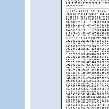
???????, ?????? ? ?????? ??????
??????????? ????????????? ? ??
????????????
««
1
2
3
4
5
6
7
8
9
10
11
12
13
14
29
30
31
32
33
34
35
36
37
38
39
4
54
55
56
57
58
59
60
61
62
63
64
6
79
80
81
82
83
84
85
86
87
88
89
9
103
104
105
106
107
108
109
110
1
121
122
123
124
125
126
127
128
1
139
140
141
142
143
144
145
146
1
157
158
159
160
161
162
163
164
1
175
176
177
178
179
180
181
182
1
193
194
195
196
197
198
199
200
2
211
212
213
214
215
216
217
218
2
229
230
231
232
233
234
235
236
2
247
248
249
250
251
252
253
254
2
265
266
267
268
269
270
271
272
2
283
284
285
286
287
288
289
290
2
301
302
303
304
305
306
307
308
3
319
320
321
322
323
324
325
326
3
337
338
339
340
341
342
343
344
3
355
356
357
358
359
360
361
362
3
373
374
375
376
377
378
379
380
3
391
392
393
394
395
396
397
398
3
409
410
411
412
413
414
415
416
4
427
428
429
430
431
432
433
434
4
445
446
447
448
449
450
451
452
4
463
464
465
466
467
468
469
470
4
481
482
483
484
485
486
487
488
4
499
500
501
502
503
504
505
506
5
517
518
519
520
521
522
523
524
5
535
536
537
538
539
540
541
542
5
553
554
555
556
557
558
559
560
5
571
572
573
574
575
576
577
578
5
589
590
591
592
593
594
595
596
5
607
608
609
610
611
612
613
614
6
625
626
627
628
629
630
631
632
6
643
644
645
646
647
648
649
650
6
661
662
663
664
665
666
667
668
6
679
680
681
682
683
684
685
686
6