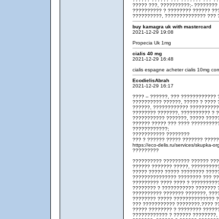
????? ???, ??????????;- ????????
?????????? ? ???????? ?????? ??
??????????, ?????????????? ??? 
buy kamagra uk with mastercard
2021-12-29 19:08
Propecia Uk 1mg
cialis 40 mg
2021-12-29 16:48
cialis espagne
acheter cialis 10mg
com
EcodielisAbrah
2021-12-29 16:17
???? – ??????, ??? ???????????? 
?????????? ??????, ????? ? ???? 
??????, ???????????? ??????????
???????? ???????, ?????????? ? 
??????????? ???????, ????? ????
?????? ????? ??? ???? ?????????
????????????;
??????????? ????????
??? ? ?????? ????? ??????? ????
https://eco-delis.ru/services/skupka-o
?????????
?????????? ????????? ?????? ??
?????? ??????? ?????, ??????????
????? ????? ????? ???????? ????
??????????????? ???????? ??? ?
????????? ???? ???? ? ?????????
???????? ? ??????????? ??????? 
?????????? ??????? ???????, ???
???????? ????? ?????????????? ?
??? ??????????? ????????.???? ?
????? ???????? ? ???????? ?????
???????????? ? ?????? ????????,