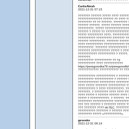
CurtisAbrah
2021-12-31 07:15
??????? ?????? ????? ???? ?????
?????????????? ?????? ?? ???? ??
???????? ?? ?? ??????, ????????
?????? ??????, ????? ?????? ???
?????????, ????? ??????????????
?????? ? ????? ?? ?????????????
????? ????????? ????, ?????????
?????????? ?????????.??????? ??
?????? ?????????, ??????? ?????
???? ?????????? ????????????.??
?????????. ??????? ??????????? 
??????? ??????????? ????? ? ???
??????????? ?????????? ? ?????,
???????.
????????? ?????????? ?? ?2
?????????? ???? ???????????
https://peregorodka78.ru/peregorodki
???????????? ??????????? ?? ???
?????????? ??????????? ? ??????S
????????? ??????????? ? ?????? 
???????????? ????????? ????????
???? ????? ??????? ?????????? ??
?????????? ? ???? ??????????. ??
???????. ? ???????? ???? ???? ??
???? ????? ? ?????? ?????? ????
????? ? ???????????. ? ??????, ?
???????? ???????????? ?????????
??? ??? ?????? ? ??????? ????? ?
??? ??????? ???? HI-TEC. ??????
?????????? ??????? ? ?????? ???
???????? ????? «??????????».
geseake
2021-12-31 06:14