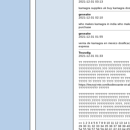
2021-12-31 03:13
kamagra supplies uk
buy kamagra
dosi
geseake
2021-12-31 02:10
who makes kamagra in india
who mak
purchase
geseake
2021-12-31 01:55
venta de kamagra en mexico
dosifica
express
Trezvdig
2021-12-31 01:33
?? ???????? ????????, ????????? 
??????????? ????????????? ????
?????????????.??? ???????? ????
???????.??????? ?????? ????????
?????????? ??????? ?????????.
?????????? ????? ?? ????? ?? ??
????? ?? ????? ?? ???? ?????? ??
https://trezvyi-mir.com/kodirovanie-o
??????????? ??????
????????? ??????? ?????????? ??
??????????? ???????????.?????? 
???????.????? ????????? ???????
?????????? ?????????? ????, ???
???????????? ? ??????.????????
?????? ????????? ??????????????
??????????? ??????????? ??????
?????? ??????? ???????????? ???
««
1
2
3
4
5
6
7
8
9
10
11
12
13
14
29
30
31
32
33
34
35
36
37
38
39
4
54
55
56
57
58
59
60
61
62
63
64
6