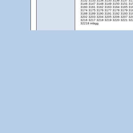
3132
3133
3134
3135
3136
3137
31
3146
3147
3148
3149
3150
3151
31
3160
3161
3162
3163
3164
3165
31
3174
3175
3176
3177
3178
3179
31
3188
3189
3190
3191
3192
3193
31
3202
3203
3204
3205
3206
3207
32
3216
3217
3218
3219
3220
3221
32
32218 inlägg