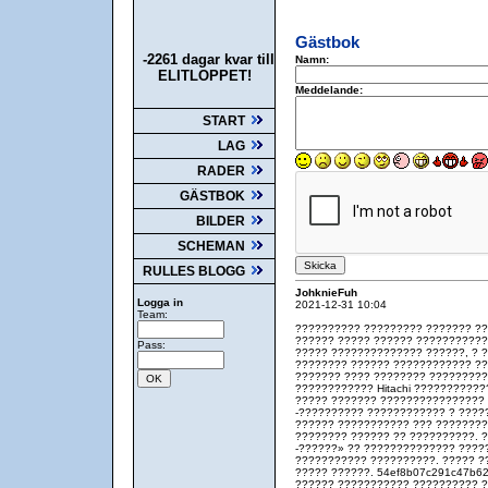
Gästbok
-2261 dagar kvar till
Namn:
ELITLOPPET!
Meddelande:
START
LAG
RADER
GÄSTBOK
BILDER
SCHEMAN
RULLES BLOGG
JohknieFuh
Logga in
2021-12-31 10:04
Team:
?????????? ????????? ??????? ??
?????? ????? ?????? ????????????
Pass:
????? ?????????????? ??????, ? 
???????? ?????? ???????????? ??
??????? ???? ???????? ????????
???????????? Hitachi ???????????
????? ??????? ???????????????? 
-?????????? ???????????? ? ????
?????? ??????????? ??? ????????
???????? ?????? ?? ??????????. 
-??????» ?? ?????????????? ????
??????????? ??????????. ????? ?
????? ??????. 54ef8b07c291c47b62
?????? ??????????? ?????????? 