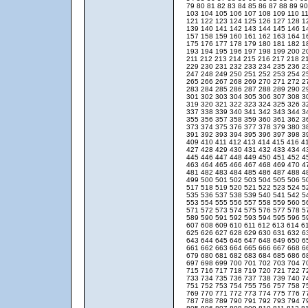
79
80
81
82
83
84
85
86
87
88
89
9
103
104
105
106
107
108
109
110
1
121
122
123
124
125
126
127
128
1
139
140
141
142
143
144
145
146
1
157
158
159
160
161
162
163
164
1
175
176
177
178
179
180
181
182
1
193
194
195
196
197
198
199
200
2
211
212
213
214
215
216
217
218
2
229
230
231
232
233
234
235
236
2
247
248
249
250
251
252
253
254
2
265
266
267
268
269
270
271
272
2
283
284
285
286
287
288
289
290
2
301
302
303
304
305
306
307
308
3
319
320
321
322
323
324
325
326
3
337
338
339
340
341
342
343
344
3
355
356
357
358
359
360
361
362
3
373
374
375
376
377
378
379
380
3
391
392
393
394
395
396
397
398
3
409
410
411
412
413
414
415
416
4
427
428
429
430
431
432
433
434
4
445
446
447
448
449
450
451
452
4
463
464
465
466
467
468
469
470
4
481
482
483
484
485
486
487
488
4
499
500
501
502
503
504
505
506
5
517
518
519
520
521
522
523
524
5
535
536
537
538
539
540
541
542
5
553
554
555
556
557
558
559
560
5
571
572
573
574
575
576
577
578
5
589
590
591
592
593
594
595
596
5
607
608
609
610
611
612
613
614
6
625
626
627
628
629
630
631
632
6
643
644
645
646
647
648
649
650
6
661
662
663
664
665
666
667
668
6
679
680
681
682
683
684
685
686
6
697
698
699
700
701
702
703
704
7
715
716
717
718
719
720
721
722
7
733
734
735
736
737
738
739
740
7
751
752
753
754
755
756
757
758
7
769
770
771
772
773
774
775
776
7
787
788
789
790
791
792
793
794
7