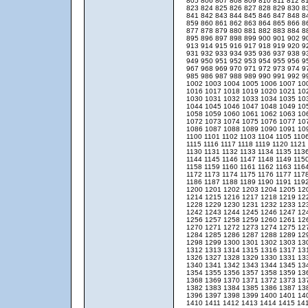
805
806
807
808
809
810
811
812
8
823
824
825
826
827
828
829
830
8
841
842
843
844
845
846
847
848
8
859
860
861
862
863
864
865
866
8
877
878
879
880
881
882
883
884
8
895
896
897
898
899
900
901
902
9
913
914
915
916
917
918
919
920
9
931
932
933
934
935
936
937
938
9
949
950
951
952
953
954
955
956
9
967
968
969
970
971
972
973
974
9
985
986
987
988
989
990
991
992
9
1002
1003
1004
1005
1006
1007
10
1016
1017
1018
1019
1020
1021
10
1030
1031
1032
1033
1034
1035
10
1044
1045
1046
1047
1048
1049
10
1058
1059
1060
1061
1062
1063
10
1072
1073
1074
1075
1076
1077
10
1086
1087
1088
1089
1090
1091
10
1100
1101
1102
1103
1104
1105
110
1115
1116
1117
1118
1119
1120
1121
1130
1131
1132
1133
1134
1135
113
1144
1145
1146
1147
1148
1149
115
1158
1159
1160
1161
1162
1163
116
1172
1173
1174
1175
1176
1177
117
1186
1187
1188
1189
1190
1191
119
1200
1201
1202
1203
1204
1205
12
1214
1215
1216
1217
1218
1219
12
1228
1229
1230
1231
1232
1233
12
1242
1243
1244
1245
1246
1247
12
1256
1257
1258
1259
1260
1261
12
1270
1271
1272
1273
1274
1275
12
1284
1285
1286
1287
1288
1289
12
1298
1299
1300
1301
1302
1303
13
1312
1313
1314
1315
1316
1317
13
1326
1327
1328
1329
1330
1331
13
1340
1341
1342
1343
1344
1345
13
1354
1355
1356
1357
1358
1359
13
1368
1369
1370
1371
1372
1373
13
1382
1383
1384
1385
1386
1387
13
1396
1397
1398
1399
1400
1401
14
1410
1411
1412
1413
1414
1415
14