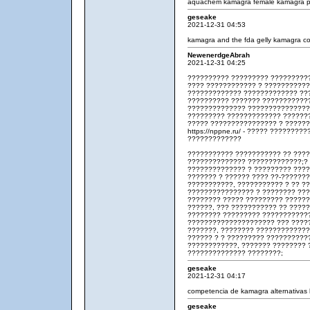
aquachem kamagra
female kamagra
p
geseake
2021-12-31 04:53
kamagra and the fda
gelly kamagra
co
NewenerdgeAbrah
2021-12-31 04:25
?????????? ????????? ?????????
???? ???????????? ? ???????????
????????????? ????????????? ??
?????????? ??????? ???????????
?????????????? ?????????????????
????????? ????????????? ??????
????? ???????????????? ? ?????
https://nppne.ru/ - ????? ???????
?????????????
??????????? ??????????? ?? ???
?????????????? ?????????????;?
?????????????? ? ????????? ???
??????? ? ?????? ???? ??-???????
???????????, ??????????? ? ?? ?
???????????????? ? ???????? ???
???????? ????? ????????? ??????
??????, ??? ??????????? ?? ????
???????? ????????? ???????????
????????????????????? ??? ????
???????, ???????? ?????????????
?????? ? ? ????????? ??????????
????????????, ??????? ???????? 
?????????????? ????????;
geseake
2021-12-31 04:17
competencia de kamagra
alternativa
geseake