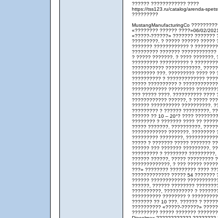
?????? ???????????? ????
https://tss123.ru/catalog/arenda-spe
?????????
MustangManufacturingCo ?????????
«???????? ?????? ????»06/02/202
«?????-??????» ??????? ??????? 
?????????. ? ????? ?????? ????? 
??????? ???????????? ? ????????
????????? ??????? ???????????? 
? ????? ???????. ? ???? ???????
????????? ?????????? ? ????????
??????????? ????????????, ?????
???????? ???. ????????? ???? ??
?????????? ? ????????????? ????
????? ?????????? ? ????????????
???????????? ????????? ????????
??? ????? ????. ?????????? ????
???????????? ??????, ? ????? ??
?????? ?????????? ??????????. ?
????????? ? ?????? ?????????, ?
?????? ?? 10 – 20°? ???? ???????
???????? ? ??????? ???? ?? ????
????? ???????. ??????????, ????
???????????? ???????. ???????? 
????????? ????????, ??????????? 
????? ? ??????? ????? ??????? ??
?????? ??? ??????? ?????????. ?
????????? ? ???????? ?????????,
?????? ??????, ????? ????????? 
?????????????, ? ??? ????? ?????
???» ???????? ????????? ???? ??
????????????? ????? 54 ??????? 
?????? ???????????? ???????????
??????, ?????? ???????? ???????
??????????, ?????????? ? ??????
?????????? ???????? ? ?????????
??????? ?? 10 ???. ?????? ? ????
?????????? «?????-??????» ?????
????????? ????? ??????? ???????
Dieselmax ???????????? ???????? 