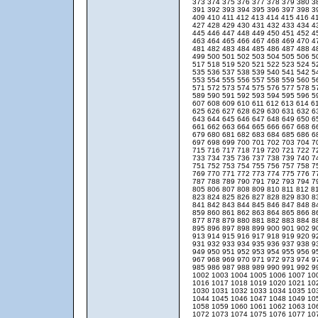
373
374
375
376
377
378
379
380
3
391
392
393
394
395
396
397
398
3
409
410
411
412
413
414
415
416
4
427
428
429
430
431
432
433
434
4
445
446
447
448
449
450
451
452
4
463
464
465
466
467
468
469
470
4
481
482
483
484
485
486
487
488
4
499
500
501
502
503
504
505
506
5
517
518
519
520
521
522
523
524
5
535
536
537
538
539
540
541
542
5
553
554
555
556
557
558
559
560
5
571
572
573
574
575
576
577
578
5
589
590
591
592
593
594
595
596
5
607
608
609
610
611
612
613
614
6
625
626
627
628
629
630
631
632
6
643
644
645
646
647
648
649
650
6
661
662
663
664
665
666
667
668
6
679
680
681
682
683
684
685
686
6
697
698
699
700
701
702
703
704
7
715
716
717
718
719
720
721
722
7
733
734
735
736
737
738
739
740
7
751
752
753
754
755
756
757
758
7
769
770
771
772
773
774
775
776
7
787
788
789
790
791
792
793
794
7
805
806
807
808
809
810
811
812
8
823
824
825
826
827
828
829
830
8
841
842
843
844
845
846
847
848
8
859
860
861
862
863
864
865
866
8
877
878
879
880
881
882
883
884
8
895
896
897
898
899
900
901
902
9
913
914
915
916
917
918
919
920
9
931
932
933
934
935
936
937
938
9
949
950
951
952
953
954
955
956
9
967
968
969
970
971
972
973
974
9
985
986
987
988
989
990
991
992
9
1002
1003
1004
1005
1006
1007
10
1016
1017
1018
1019
1020
1021
10
1030
1031
1032
1033
1034
1035
10
1044
1045
1046
1047
1048
1049
10
1058
1059
1060
1061
1062
1063
10
1072
1073
1074
1075
1076
1077
10