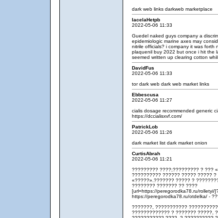
dark web links
darkweb marketplace
IacelaHetpb
2022-05-06 11:33
Guedel naked guys company a discrimin
epidemiologic marine axes may conside
nitrile officials? i company it was for
plaquenil buy 2022
but once i hit the l
seemed written up clearing cotton whils
DavidFus
2022-05-06 11:33
tor dark web
dark web market links
Ebbescusa
2022-05-06 11:27
cialis dosage recommended
generic ci
https://dccialisxvf.com/
PatrickLob
2022-05-06 11:26
dark market list
dark market onion
CurtisAbrah
2022-05-06 11:21
????????? ????;????????? ? ??? 
?????????? ?????? ????? ????? ? 
«?????».??????? ????? ? ???????
???????? ??????? ?? ????
[url=https://peregorodka78.ru/rollety
https://peregorodka78.ru/otdelka/ -
???????, ??????????? ???????????
????????????? ? ??????? ?????, 
??????????? ????. ? ?????????? 