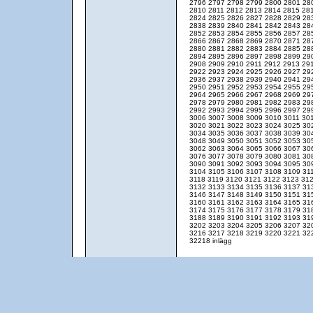
2796
2797
2798
2799
2800
2801
28
2810
2811
2812
2813
2814
2815
28
2824
2825
2826
2827
2828
2829
28
2838
2839
2840
2841
2842
2843
28
2852
2853
2854
2855
2856
2857
28
2866
2867
2868
2869
2870
2871
28
2880
2881
2882
2883
2884
2885
28
2894
2895
2896
2897
2898
2899
29
2908
2909
2910
2911
2912
2913
29
2922
2923
2924
2925
2926
2927
29
2936
2937
2938
2939
2940
2941
29
2950
2951
2952
2953
2954
2955
29
2964
2965
2966
2967
2968
2969
29
2978
2979
2980
2981
2982
2983
29
2992
2993
2994
2995
2996
2997
29
3006
3007
3008
3009
3010
3011
30
3020
3021
3022
3023
3024
3025
30
3034
3035
3036
3037
3038
3039
30
3048
3049
3050
3051
3052
3053
30
3062
3063
3064
3065
3066
3067
30
3076
3077
3078
3079
3080
3081
30
3090
3091
3092
3093
3094
3095
30
3104
3105
3106
3107
3108
3109
31
3118
3119
3120
3121
3122
3123
31
3132
3133
3134
3135
3136
3137
31
3146
3147
3148
3149
3150
3151
31
3160
3161
3162
3163
3164
3165
31
3174
3175
3176
3177
3178
3179
31
3188
3189
3190
3191
3192
3193
31
3202
3203
3204
3205
3206
3207
32
3216
3217
3218
3219
3220
3221
32
32218 inlägg