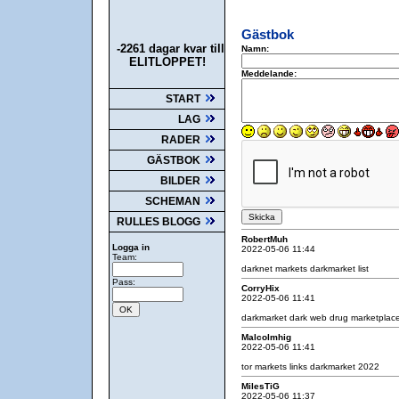
Gästbok
-2261 dagar kvar till
Namn:
ELITLOPPET!
Meddelande:
START
LAG
RADER
GÄSTBOK
BILDER
SCHEMAN
RULLES BLOGG
RobertMuh
Logga in
2022-05-06 11:44
Team:
darknet markets
darkmarket list
Pass:
CorryHix
2022-05-06 11:41
darkmarket
dark web drug marketplac
Malcolmhig
2022-05-06 11:41
tor markets links
darkmarket 2022
MilesTiG
2022-05-06 11:37