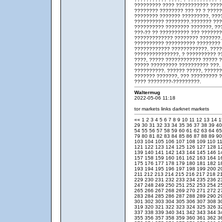
????????? ???? ??????????? ????
???????? ???????? ??? ?? ? ?????
???????? ??????? ?????????, ???
?????????? ????????.??????? ???
?????????? ???????? ???????, ??
???-?? ?? ?????????? ??? ???????
????????????? ???????? ???????.
?????????? ?????????? ????????
???????????? ????????????. ????
???????????????, ? ?????????? ?
????, ????? ???????????? ????? 
????? ????????? ?????????? ???.
??????????. ?????? ?????, ?????
??????? ???????, ??? ????????? 
???? ????????-?????????.
Waltermug
2022-05-06 11:18
tor markets links
darknet markets
««
1
2
3
4
5
6
7
8
9
10
11
12
13
14
29
30
31
32
33
34
35
36
37
38
39
4
54
55
56
57
58
59
60
61
62
63
64
6
79
80
81
82
83
84
85
86
87
88
89
9
103
104
105
106
107
108
109
110
1
121
122
123
124
125
126
127
128
1
139
140
141
142
143
144
145
146
1
157
158
159
160
161
162
163
164
1
175
176
177
178
179
180
181
182
1
193
194
195
196
197
198
199
200
2
211
212
213
214
215
216
217
218
2
229
230
231
232
233
234
235
236
2
247
248
249
250
251
252
253
254
2
265
266
267
268
269
270
271
272
2
283
284
285
286
287
288
289
290
2
301
302
303
304
305
306
307
308
3
319
320
321
322
323
324
325
326
3
337
338
339
340
341
342
343
344
3
355
356
357
358
359
360
361
362
3