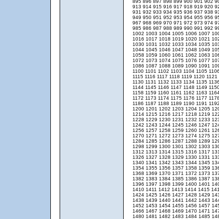
895
896
897
898
899
900
901
902
9
913
914
915
916
917
918
919
920
9
931
932
933
934
935
936
937
938
9
949
950
951
952
953
954
955
956
9
967
968
969
970
971
972
973
974
9
985
986
987
988
989
990
991
992
9
1002
1003
1004
1005
1006
1007
10
1016
1017
1018
1019
1020
1021
10
1030
1031
1032
1033
1034
1035
10
1044
1045
1046
1047
1048
1049
10
1058
1059
1060
1061
1062
1063
10
1072
1073
1074
1075
1076
1077
10
1086
1087
1088
1089
1090
1091
10
1100
1101
1102
1103
1104
1105
110
1115
1116
1117
1118
1119
1120
1121
1130
1131
1132
1133
1134
1135
113
1144
1145
1146
1147
1148
1149
115
1158
1159
1160
1161
1162
1163
116
1172
1173
1174
1175
1176
1177
117
1186
1187
1188
1189
1190
1191
119
1200
1201
1202
1203
1204
1205
12
1214
1215
1216
1217
1218
1219
12
1228
1229
1230
1231
1232
1233
12
1242
1243
1244
1245
1246
1247
12
1256
1257
1258
1259
1260
1261
12
1270
1271
1272
1273
1274
1275
12
1284
1285
1286
1287
1288
1289
12
1298
1299
1300
1301
1302
1303
13
1312
1313
1314
1315
1316
1317
13
1326
1327
1328
1329
1330
1331
13
1340
1341
1342
1343
1344
1345
13
1354
1355
1356
1357
1358
1359
13
1368
1369
1370
1371
1372
1373
13
1382
1383
1384
1385
1386
1387
13
1396
1397
1398
1399
1400
1401
14
1410
1411
1412
1413
1414
1415
14
1424
1425
1426
1427
1428
1429
14
1438
1439
1440
1441
1442
1443
14
1452
1453
1454
1455
1456
1457
14
1466
1467
1468
1469
1470
1471
14
1480
1481
1482
1483
1484
1485
14