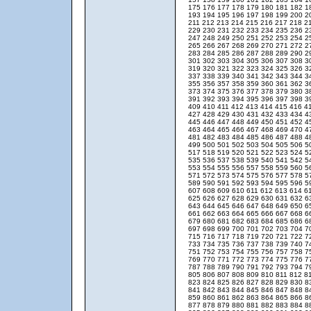
175
176
177
178
179
180
181
182
1
193
194
195
196
197
198
199
200
2
211
212
213
214
215
216
217
218
2
229
230
231
232
233
234
235
236
2
247
248
249
250
251
252
253
254
2
265
266
267
268
269
270
271
272
2
283
284
285
286
287
288
289
290
2
301
302
303
304
305
306
307
308
3
319
320
321
322
323
324
325
326
3
337
338
339
340
341
342
343
344
3
355
356
357
358
359
360
361
362
3
373
374
375
376
377
378
379
380
3
391
392
393
394
395
396
397
398
3
409
410
411
412
413
414
415
416
4
427
428
429
430
431
432
433
434
4
445
446
447
448
449
450
451
452
4
463
464
465
466
467
468
469
470
4
481
482
483
484
485
486
487
488
4
499
500
501
502
503
504
505
506
5
517
518
519
520
521
522
523
524
5
535
536
537
538
539
540
541
542
5
553
554
555
556
557
558
559
560
5
571
572
573
574
575
576
577
578
5
589
590
591
592
593
594
595
596
5
607
608
609
610
611
612
613
614
6
625
626
627
628
629
630
631
632
6
643
644
645
646
647
648
649
650
6
661
662
663
664
665
666
667
668
6
679
680
681
682
683
684
685
686
6
697
698
699
700
701
702
703
704
7
715
716
717
718
719
720
721
722
7
733
734
735
736
737
738
739
740
7
751
752
753
754
755
756
757
758
7
769
770
771
772
773
774
775
776
7
787
788
789
790
791
792
793
794
7
805
806
807
808
809
810
811
812
8
823
824
825
826
827
828
829
830
8
841
842
843
844
845
846
847
848
8
859
860
861
862
863
864
865
866
8
877
878
879
880
881
882
883
884
8