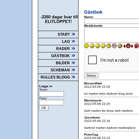
Gästbok
-2260 dagar kvar till
Namn:
ELITLOPPET!
Meddelande:
START
LAG
RADER
GÄSTBOK
BILDER
SCHEMAN
RULLES BLOGG
BernardHak
Logga in
2022-05-08 22:26
Team:
tor market links
darknet drug store
Pass:
Mariomycle
2022-05-08 22:25
dark market list
deep web markets
Jasonbom
2022-05-08 22:18
darknet market
darknet marketplace
PeterCag
2022-05-08 22:15