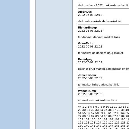
dark markets 2022
dark web market li
AlbertDus
2022-05-08 22:12
dark web markets
darkmarket list
RichardInvep
2022-05-08 22:03
tor darknet
darknet market links
GrantEstiz
2022-05-08 22:02
tor market url
darknet drug market
Danielgag
2022-05-08 22:02
darknet drug market
dark market onio
Jameswheni
2022-05-08 22:02
tor market links
darkmarket link
WendellGetle
2022-05-08 22:02
tor markets
dark web markets
««
1
2
3
4
5
6
7
8
9
10
11
12
13
14
29
30
31
32
33
34
35
36
37
38
39
4
54
55
56
57
58
59
60
61
62
63
64
6
79
80
81
82
83
84
85
86
87
88
89
9
103
104
105
106
107
108
109
110
1
121
122
123
124
125
126
127
128
1
139
140
141
142
143
144
145
146
1
157
158
159
160
161
162
163
164
1