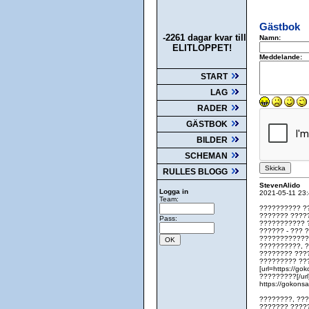
Gästbok
-2261 dagar kvar till
Namn:
ELITLOPPET!
Meddelande:
START
LAG
RADER
GÄSTBOK
BILDER
SCHEMAN
RULLES BLOGG
StevenAlido
Logga in
2021-05-11 23
Team:
?????????? ?
??????? ????
Pass:
??????????? 
?????? - ??? 
????????????
??????????, 
???????? ???
????????? ??
[url=https://g
?????????[/url
https://gokonsa
????????, ???
??????? ????