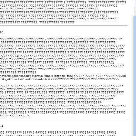
??????????? ????????????? ?????????? ? ???????????, ??????? ??????? ??????
? ??????????????, ???????????? ??????? ??????? ????????, ????????????
?????, ?????????????????? ????????????-??????????????????
?????? ?????????? ?????? ????????? ??????????? ???????;???? ?????????
??, ???????????? ? ?????? ??????????????? ????? ??? ??????.??? ?
??-???????? ????? ???????? ???????????;??????????? ? ???????????????
???????????? ?????????, ??????????? ????????.
:10
???? ?????????? ? ???????? ? ???????? ??????????? ??????;???????????? ??
 ??????????? ??????????????? ????????????, ???????? ??? ???????????
?? ?????, ??? ?????? ? ????????? ?? ????? ????? ????????? (???? ???????????
? ????????? ?????????? ?????????????? ?????????????? ??????, ???????????
????????????? ?????? ???????? ????????? ? ??????? ???? ? ???? ????????????
????????);1) ??????? ????????? ??????????? ???, ??????? ?? ????????? ?????
????? ? ??????????? (????? ??????????, ?????? ??? ? ???????????? ?????
.???? ?????? ??? ???????? ??????, ?? ????? ? ????????. ??????? ????.2)
????? ??????????????? ???? ?????????????? ??????, ???? ????????? ?????? ?
????????????. ??? ????? ??????? ????????.
?????? ??? ?? ????????
asnoyarsk.gokonsalt.ru/gotovaya-firma-s-liczenziej-fsb/]?????? ????? ? ????????? ???[/url]
yarsk.gokonsalt.ru/bankrotstvo-fiz.licz/ - ????????? ??????????? ??????????? ????
?????? ?? ?????????? ???? ????????? ? ??????? ????????? ?????-???????????
???, ??? ????? ?????????? ?? ???? ???? ?? ??????, ???? ?? ????????? ????
?? ?????? ???? ?? ??????. ??? ?????????, ??????? ?? ???? ???? ???????? ????
 ??????? ? ?? ???????.? ????? ?????? ???????? ???????? ??????? ??????
??????????? ?????? ???????????? ?????????? ?????????.????????????
???????? ?????????? ?????? ???????????, ??????? ???????????
???? ????, ??? ?? ???????? ???????? ??????? ?? ??????????? ??????? ????????
? ????????? ????????? ? ?????? ????? 10 ??? ?? ??????? ?????? ????? ??
????, ?????????? ? ????? ?????????? ?????????????? ??????? ????????? ?????
????? ???????????.
:04
??? ????????? ????? ? ?????? ?????? ? ????????? ?????? ???????? ???? ?
?? ??????????? ???????? ?????? ????? ?????? ??????????? ???????????