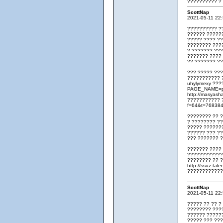
?????????? ?
ScottNap
2021-05-11 22
?????????? ?
?????? ?????
????? ???? ??
???????? ???
? ??????? ??
??????? ???? 
?? ??????? ?
??? ????? ???
??????????? ??
uhylymexy ???
PAGE_NAME=pr
http://masyash
??????????? ?
f=64&t=76838
???????? ?? 
? ???????? ?
????? ??????
?????? ??? ??
??? ??????? ?
??????? ???? 
??????????????
???????? ?? ??
http://ssuz.ta
????????????? 
ScottNap
2021-05-11 22
????? ?? ?? ?
???????? ????
?????? ?????
????? ??? ??