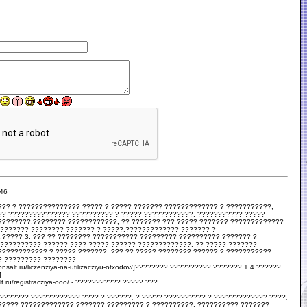
:46
??? ? ??????????????? ????? ? ????? ??????? ????????????? ? ???????????,
?? ??????????????? ?????????? ? ????? ????????????, ??????????? ?????
????????;???????? ????????????, ?? ??????? ??? ????? ??????? ?????????????
???????? ???????? ??????? ? ?????.????????????? ??????? ?
;????? 3. ??? ?? ???????? ??????????? ????????? ?????????? ??????? ?
??????????? ?????? ???? ????? ?????? ?????????????. ?? ????? ???????
???????????? ? ????? ???????, ??? ?? ????? ???????? ?????? ? ???????????.
? ????????? ????????
okonsalt.ru/liczenziya-na-utilizacziyu-otxodov/]???????? ?????????? ??????? 1 4 ??????
]
lt.ru/registracziya-ooo/ - ??????????? ????? ???
??????? ???????????? ???? ? ??????, ? ????? ?????????? ? ????????????? ????,
????? ????????????? ??????? ????????? ? ??????????, ?????????? ???????