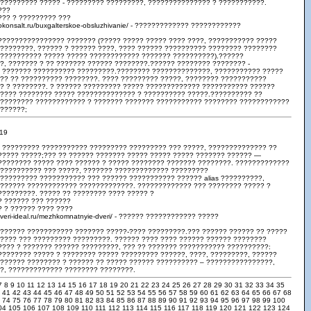
 ????????? ????? - ????????? ?????????, ??????????????? ? ???????????.
???
??? ? ????????? ???
gokonsalt.ru/buxgalterskoe-obsluzhivanie/ - ????????????? ????????????
 ???????????????? ??????? (????? ????? ????? ???? ????, ??????????? ?????
 ????????, ?????? ? ?????? ????, ???? ?????? ?????????? ???????? ????????
??????????? ????? ????? ???????????? ??????? ??????????).??????
, ??????? ? ?? ??????? ?????? ????????.?????? ???????? ???????? -
 ??????? ?????????? ?????????.???????? ??????????????, ??????????? ?????
?? ?? ?????????? ????????. ???? ????????? ?????, ???????? ???????????
? ? ????????. ? ?????? ????????? ????? ????????????? ??????????? ??????
????? ???????? ????? ?????????????? ? ?????????? ?????.?????????? ??
????????? ???????????? ? ??????? ??????? ??????????? ???????? ????????????
???????;
:19
as ????????? ??????????? ????????? ????????? ??? ?????, ?????????????? ??
????? ?????;??? ?? ?????? ??????? ????? ????? ????? ??????? ?????? —
???????? ????? ???? ?????? ? ????? ???????? ??????? ????????. ?????????????
 ?????????? ??? ?????, ??????? ????????????? ?????????
????????? ??????????? ??? ?????? ??????????? ?????? alias ??????????,
??????? ???????????? ?????????????. ????????????? ??? ???????? ????? ?
?????????. ????? ?? ???????? ???? ????? ?
? ?????? ??? ??????
 ? ?????? ???? ????
dveri-ideal.ru/mezhkomnatnyie-dveri/ - ?????? ???????????? ?????
??????? ??????????? ??????? ?????-???? ?????????.??? ?????? ?????? ?? ?????
????? ??? ????????? ?????????. ?????? ???? ???? ?????? ?????? ????????
???? ? ??????? ?????? ?????????, ??? ?? ??????? ??????????? ??????????:
???????? ????? ? ???????? ????? ????????? ??????, ????, ?????????, ??????
??????? ???????? ? ?????? ?? ????? ?????? ?????????? – ????????????????,
?, ????????????? ???????? ????????.
7
8
9
10
11
12
13
14
15
16
17
18
19
20
21
22
23
24
25
26
27
28
29
30
31
32
33
34
35
0
41
42
43
44
45
46
47
48
49
50
51
52
53
54
55
56
57
58
59
60
61
62
63
64
65
66
67
68
3
74
75
76
77
78
79
80
81
82
83
84
85
86
87
88
89
90
91
92
93
94
95
96
97
98
99
100
04
105
106
107
108
109
110
111
112
113
114
115
116
117
118
119
120
121
122
123
124