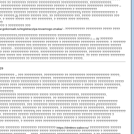
???? ?? ???????? ?????? ???????????? ???????????????, ????????????.
 ??????????? ???????? ????????? ?????? ? ?????????? ????????? ???????? –
??????? ????????? ?????????????? ?????????.? ????????????
??????? ??????? ?????? ?????????? (????????????) ????? ????????????? ?
? ??????.2) ?????? ?????? ???, ?? ??????????? ???, ????? ???????????? ???
, ? ????? ????? ??? ??? ????????, ? ?????? ???? ???????.
??
??? ? ????????? ???
dar.gokonsalt.ru/registracziya-tovarnogo-znaka/ - ??????????? ????????? ????? ????
??????????;??????????? ?????????? ??????????? ???????
???;?????????? ?? ?????????????? ? ?????????? ??????? I — IV ???????
????????? ????????? ??????? ??????? ? ?????????? ???????? ???????. ? ???????
????? ?????????? ???.???????? ?? ??????????????? ????? ??????????? ??????
 ?????? - ?????????? ????????. ???????? ???????????? ????? ??????????????
?? ???? ?????????? ?????, ????????????? ?? ??????????, ??????? ??????????
??? ????? ??? ?????????? ???? ?????????? ?????????. ?? ???? ?????? ????????
???? ?????????? ?? ?????????? ????????????? ?????.
:29
????????? – ??? ??????????, ??????????? ?? ????????? ????????????? ?????,
 ????? ??? ????????????? ??????. ???????????? ??????????? ????????
?????? ????? ?????????? ? ???????? ???????? ???????? ????? ????????? ?????
?????? ???? ????????????? ?????????? ??????????? ? ????? ????? ?????????,
?? ??????????: ??????? ???????? ????? ???? ??????????? ????????? ??????
????????.
?????????? ???????????? ????? ???????? ????????, ??????????????,
 ????????? ??????? ? ??????????. ?? ?????????? ??????? ????????
?????? ?????????? ? ????? ? ????? ???????????? ? ????????? ???????????
????? ?????????. ??? ???????? ???????????? ???? ????????? (???????????
????? ??????, ???????? ?? ?????????, ? ??????????? ?? ?????????, ????????
????? ? ?????? ??????) ??? ????? ? ????????? ????????? ??????????? ?????????
?. ???????? ?????? ???????????? ?? ??? ?????????? ?????? ?????????? ?
????????????, ?? ????????? ? ????????? ?????? ? ?????????? ?? ?????
?? ????????, ? ?????? ???? ??????????????? ???????????? ? ????????????
??? ???????? ????????? ??????????
https://dmitrov-zabor.ru/
??????????? ??????
?????? ???????????????? ????? ????????? ???????? ?????????? ? ????????