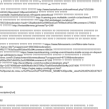
 1 ?????? ? ??? ?????? ?? ???? h ???????? ?????? ????? ??? ?????????? ????? ?
?? ?????? ?????? ??? ???????? ????? vs ?????? ????
??? ?????????? ???? ?????? http://www.bartarforum.ir/showthread.php?152184-
443412&posted=1#post1443412 ????? ????? ??? ?????
kvanitalie.madebybananas.nl/napels-streetfood/ ?????? ??????? ?????? ???
??????????? ??????????? http://catering-pos.multiable.com/zh-cn/archives/1 ????
 ????????? ?? ????????? ??? http://hif.stottalaget.nu/about/?
70021&moderation-hash=19adbede91e0983ed1e07659e41652c5#comment-170021
 ?????? http://heiseidilemma.jp/news/?p=249
 ????????????? ????????? ????? ??????? ?? ????????? ????????? ??????? ??
???????????? ??????? ???? ???? ? ??????? ???????? ????? ?? ??????? ?
? ???? ????????? ?????? ????????? ??? ???????? ????? ? ???? ???? ?????? ??
????? ????? ????????????? ???? ??? ???? ? ??????? ????? ?? ?? ????? ????
??? ? ??????? ????? ??? ?????? ? https://www.fidesassets.com/fides-take-hana-
cs-hana-r-bk/?unapproved=48434&moderation-
3ff5277763a5aad6f1bbe00c8#comment-48434 ????????????? ???????????????????
 ??????????? https://www.mavinlearning.com/wp-event/mavins-inside-scoop-on-depaul-
llege-admissions-reps/ ?????? ????????????? ?????? ? ?????????? ? ??????
skeene.com/5-2/attachment/dommealisssa/?unapproved=87106&moderation-
f06a3597dfd3f3c2a32ff896#comment-87106 ?????? ? ????? ?????? ?
??????? http://lucentflame.com/chocodisco/viewtopic.php?
7&p=1437406&sid=dd90fbd0c94370f0a70a600ebfa8b0de#p1437406 ???????? ??
??????? ?????? https://xyjsq.swjoy.com/logout.htm?
f%2fportal.do.mrsu.ru%2Fforum%2F%3FPAGE_NAME%3Dprofile_view%26UID%3D197927
:33
escription[/url]
:32
???? ?????? ????????? ?????? ??????? ????????????? ?? ????????. ? ???
? ?????? ?????? ??????????????. ? ????? ???????? ????? ?????? ??????????