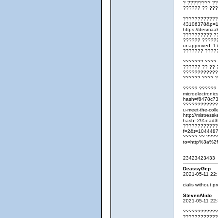
? ???????? ??
?????? ?? ???
???????????? 
43106378&p=1
https://desmaa
?????????? ???
?????? ???????
unapproved=1
??????? ??????
??????? ????
?????? ?? ?? 
????????????
?????? ???? ?
????? ?????? ?
microelectroni
hash=f8478c7
??????????????
u-meet-the-co
http://mistres
hash=295ead3b
????????????? 
f=2&t=104448
????? ?? ?????
to=http%3a%2
23423423433
DeassyGep
2021-05-11 22
cialis without pr
StevenAlido
2021-05-11 22
????????????
????????????