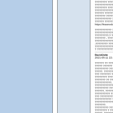
???????? ???
????????????
???????? ???
????????????
?????? ??????
??????? ?????
??????????? 
?????? ?????
https://krasno
??????????? 
????????????
?????????;? 
??????? - ??
????????????
-???????? ??
????????????
? ??????????
DavidJoite
2021-05-11 22
?????? ?? ??
????? ??????
????????? ??
?????. ?????
??? ??????? 
???????? ???
??????? ?? ?
???????????,
????????????
????????? ??
??????, ?????
?????????? ?
??? ????????
??????????? 
????????????
???????.
????????? ??
???????? ? ?