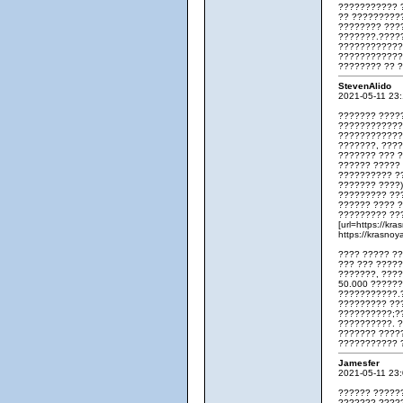
??????????? 
?? ?????????
???????? ???
???????.????
????????????
????????????
???????? ?? 
StevenAlido
2021-05-11 23
??????? ????
????????????
????????????
???????, ???
??????? ??? 
?????? ????? 
?????????? ?
??????? ????)
????????? ??
?????? ???? 
????????? ??
[url=https://kr
https://krasno
???? ????? ?
??? ??? ?????
???????, ????
50.000 ??????
???????????.
????????? ??
??????????;?
??????????. ?
??????? ????
??????????? 
Jamesfer
2021-05-11 23
?????? ?????
??????? ????