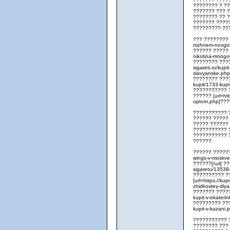
???????? ? ?
??????? ??? 
???????? ?? 
??????? ????
????????? ??
??? ???????? ??
nizhnem-novgor
?????? ????? ??
nikotina-mnogo
???????? ????
sigareti.ru/kupi
slavyanske.ph
???????? ?????
kupit/1733-kup
??????????? ?
?????? [url=htt
optom.php]???
??????????? 
?????? ?????
????? ??????
??????????? 
??????????? 
??????
?????? ???????
wings-v-moskve
??????[/url] ??
sigaretu/13538
?????????? ??
[url=https://kup
zhidkostey-dl
??????? ?????[
kupit-v-ekater
????????? ?????
kupit-v-kazani
??????????? 
???????? ???