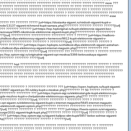
?????????? ??????????? ???????? ????? ????? ?????? ????? ??????? more ???
?? ?????? ???????? ??????? ???????? ??????? ?? ???? ?????? ???????????
??????? ? ???????? ???????? ?????? ? ????????????? ??? ? ?????? ??????
???? ?????? ??????????? ???????? ?????? ? ???? ????????? ????????? ????????
??????? ???????? ????? ??? ??????? ?????? ? ???????? ???????? ????? esse
??? ??? ??????? ????? [url=https://dostavka-sigaret.ru/nirdosh-sigareti-kupit-v-
ode/13137-sigareti-richmond-kupit-samara.php]???????? ??????? ?????? ??????[/url]
? ??????? ??????? [url=https://top.hqdoriginal.ru/kupit-elektronnie-sigareti-bez-
razovaya/3995-nikotinovie-elektronnie-sigareti-kupit.php]??????????? ???????????
??[/url] ??????????? ??????????? ???????? ???? ? ?????? [url=https://malboro-
t-zhidkost-dlya-elektronnoy-sigareti-v-kemerovo/9812-kupit-elektronnie-sigareti-v-
p]?????? ??????????? ???????? ? ?????????[/url] ???????? ?????? ?????? ?
??? ???????? [url=https://open.hqdopts.ru/zhidkost-dlya-elektronnih-sigaret-astrahan-
it-zhidkost-dlya-elektronnoy-sigareti-internet-magazin.php]?????? ???????? ???
??????? ???????? ???????[/url] ????????? ??? ??????? ?????? ? ?????? ???????
ps://top.optom-sigi.ru/originalnie-sigareti-opt-moskva/3366-belorusskaya-sigareti-
???????? ???????? ?????[/url]
???????? hqd ??????????? ?????? ??????????? ???????? ?????? ?????? ? ??????
 ??????? ?????? ????????? ??? ??????? ? ???????? ? ??????? ?????? ????????
 ? ???????? ???????? ??? ????? ??? ?????? ?????? ?????? ??????????? ????????
???????? ????? ?????? ??????????? ???????? ??????? ?????? ???????????
???????? ?? ????? ??? ?????? ?????? ???????? ??? ??????????? ??????? ??
???? ???????? ? ?????????? ?????? ??? [url=https://open.hqdopts.ru/kupit-sigareti-
/18667-sigareti-po-50-rubley-kupit-v-moskve.php]???????? ?? 50 ?????? ?????? ?
????????? ???????? ??? [url=https://optom-sigi.ru/elektrostal-gde-kupit-elektronnuyu-
-gde-mozhno-kupit-v-chelyabinske-elektronnuyu-sigaretu.php]??? ????? ?????? ?
????????? ????????[/url] ?????? ???????? ? ???????? ???? ? ??????
it.opt-sigaret.ru/elektronniy-sigareti-kupit-v-internet-magazine/5645-internet-magazin-
ya-elektronnih-sigaret-optom.php]???????? ??????? ????????? ??? ???????????
/url] ?????? ???????? ? ?????? ????? ???? [url=https://heets-optom.ru/el-sigaretu-
inburge/2031-sigareti-logik-kupit.php]???????? ????? ??????[/url] ????????? ????? ?
? [url=https://top.optom-sigi.ru/sigareti-kalipso-slim-kupit/5957-beloe-solntse-sigareti-
.php]????? ?????? ???????? ?????? ? ??????[/url]
??????????? ???????? ?????? ?????? ??????????? ???????? ?? ? ????????
 ? ?????? ????? ?????? ???? ????? ??????? ? ??????? ?????? ????????