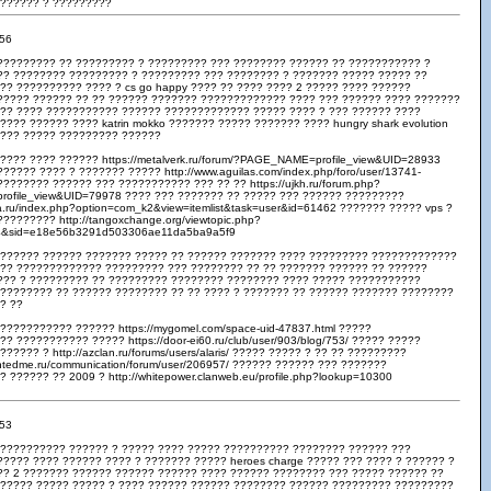
 ?????? ? ?????????
:56
????????? ?? ????????? ? ????????? ??? ???????? ?????? ?? ??????????? ?
?? ???????? ????????? ? ????????? ??? ???????? ? ??????? ????? ????? ??
?? ?????????? ???? ? cs go happy ???? ?? ???? ???? 2 ????? ???? ??????
????? ?????? ?? ?? ?????? ??????? ????????????? ???? ??? ?????? ???? ???????
??? ???? ??????????? ?????? ????????????? ????? ???? ? ??? ?????? ????
???? ?????? ???? katrin mokko ??????? ????? ??????? ???? hungry shark evolution
???? ????? ????????? ??????
???? ???? ?????? https://metalverk.ru/forum/?PAGE_NAME=profile_view&UID=28933
???? ???? ? ??????? ????? http://www.aguilas.com/index.php/foro/user/13741-
???????? ?????? ??? ??????????? ??? ?? ?? https://ujkh.ru/forum.php?
ofile_view&UID=79978 ???? ??? ??????? ?? ????? ??? ?????? ?????????
a.ru/index.php?option=com_k2&view=itemlist&task=user&id=61462 ??????? ????? vps ?
???????? http://tangoxchange.org/viewtopic.php?
4&sid=e18e56b3291d503306ae11da5ba9a5f9
??????? ?????? ??????? ????? ?? ?????? ??????? ???? ????????? ?????????????
??? ????????????? ????????? ??? ???????? ?? ?? ??????? ?????? ?? ??????
??? ? ????????? ?? ????????? ???????? ???????? ???? ????? ???????????
???????? ?? ?????? ???????? ?? ?? ???? ? ??????? ?? ?????? ??????? ????????
? ??
??????????? ?????? https://mygomel.com/space-uid-47837.html ?????
 ??????????? ????? https://door-ei60.ru/club/user/903/blog/753/ ????? ?????
????? ? http://azclan.ru/forums/users/alaris/ ????? ????? ? ?? ?? ?????????
lentedme.ru/communication/forum/user/206957/ ?????? ?????? ??? ???????
?????? ?? 2009 ? http://whitepower.clanweb.eu/profile.php?lookup=10300
:53
 ?????????? ?????? ? ????? ???? ????? ?????????? ???????? ?????? ???
???? ???? ?????? ???? ? ??????? ????? heroes charge ????? ??? ???? ? ?????? ?
?? 2 ??????? ?????? ?????? ?????? ???? ?????? ???????? ??? ????? ?????? ??
?????? ????? ????? ? ???? ?????? ?????? ???????? ?????? ????????? ?????????